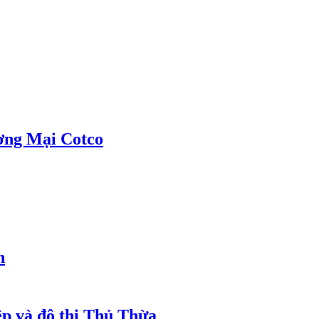
ơng Mại Cotco
h
ệp và đô thị Thủ Thừa