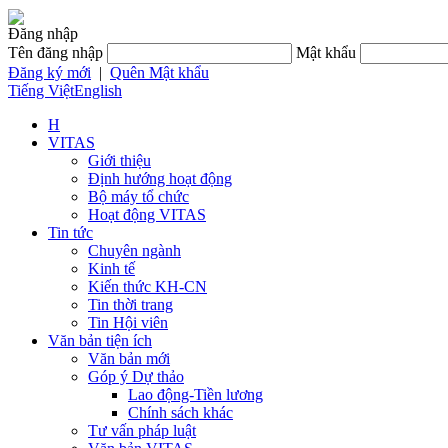
Đăng nhập
Tên đăng nhập
Mật khẩu
Đăng ký mới
|
Quên Mật khẩu
Tiếng Việt
English
H
VITAS
Giới thiệu
Định hướng hoạt động
Bộ máy tổ chức
Hoạt động VITAS
Tin tức
Chuyên ngành
Kinh tế
Kiến thức KH-CN
Tin thời trang
Tin Hội viên
Văn bản tiện ích
Văn bản mới
Góp ý Dự thảo
Lao động-Tiền lương
Chính sách khác
Tư vấn pháp luật