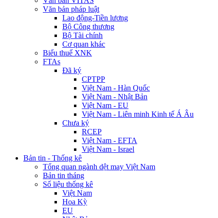
Văn bản VITAS
Văn bản pháp luật
Lao động-Tiền lương
Bộ Công thương
Bộ Tài chính
Cơ quan khác
Biểu thuế XNK
FTAs
Đã ký
CPTPP
Việt Nam - Hàn Quốc
Việt Nam - Nhật Bản
Việt Nam - EU
Việt Nam - Liên minh Kinh tế Á Âu
Chưa ký
RCEP
Việt Nam - EFTA
Việt Nam - Israel
Bản tin - Thống kê
Tổng quan ngành dệt may Việt Nam
Bản tin tháng
Số liệu thống kê
Việt Nam
Hoa Kỳ
EU