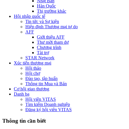
Nhật Bản
Hàn Quốc
Thị trường khác
Hội nhập quốc tế
Tin tức và Sự kiện
Hiệp định Thương mại tự do
AFF
Giới thiệu AFF
Thư mời tham dự
Chương trình
Tài trợ
STAR Network
Xúc tiến thương mại
Hội thảo
Hội chợ
Đào tạo, tập huấn
Thông tin Mua và Bán
Cơ hội giao thương
Danh bạ
Hội viên VITAS
Tìm kiếm Doanh nghiệp
Đăng ký hội viên VITAS
Thông tin cần biết