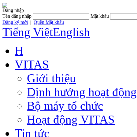
Đăng nhập
Tên đăng nhập
Mật khẩu
Đăng ký mới
|
Quên Mật khẩu
Tiếng Việt
English
H
VITAS
Giới thiệu
Định hướng hoạt động
Bộ máy tổ chức
Hoạt động VITAS
Tin tức