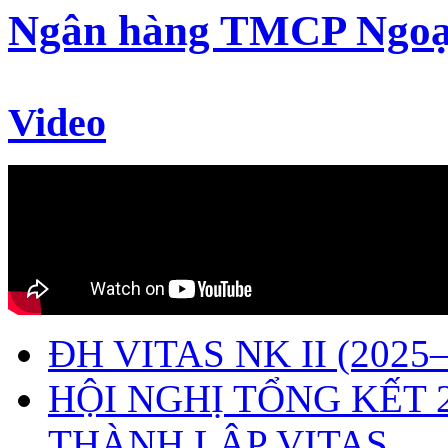
Ngân hàng TMCP Ngoạ
Video
ĐH VITAS NK II (2025–
HỘI NGHỊ TỔNG KẾT 
THÀNH LẬP VITAS