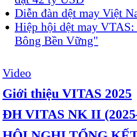
Diễn đàn dệt may Việt N
Hiệp hội dệt may VTAS:
Bông Bền Vững"
Video
Giới thiệu VITAS 2025
ĐH VITAS NK II (2025
HỘI NGHỊ TỔNG KẾT