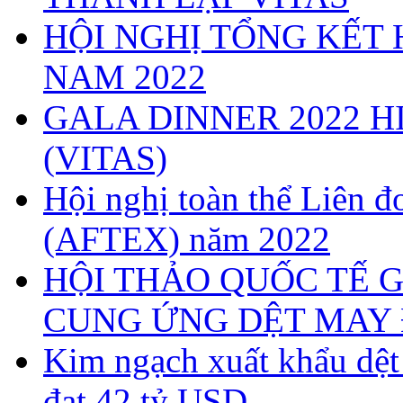
HỘI NGHỊ TỔNG KẾT 
NAM 2022
GALA DINNER 2022 H
(VITAS)
Hội nghị toàn thể Liên
(AFTEX) năm 2022
HỘI THẢO QUỐC TẾ G
CUNG ỨNG DỆT MAY 
Kim ngạch xuất khẩu dệ
đạt 42 tỷ USD