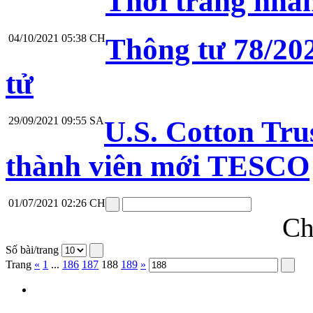
Thời trang nhan
04/10/2021 05:38 CH
Thông tư 78/20
tử
29/09/2021 09:55 SA
U.S. Cotton Tru
thành viên mới TESCO
01/07/2021 02:26 CH
Ch
Số bài/trang
Trang
«
1
...
186
187
188
189
»