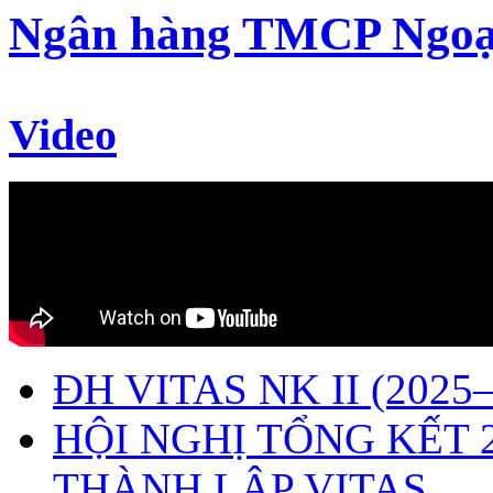
Ngân hàng TMCP Ngoạ
Video
ĐH VITAS NK II (2025–
HỘI NGHỊ TỔNG KẾT 
THÀNH LẬP VITAS