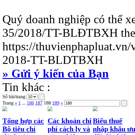
Quý doanh nghiệp có thể x
35/2018/TT-BLĐTBXH theo
https://thuvienphapluat.vn
2018-TT-BLDTBXH
» Gửi ý kiến của Bạn
Tin khác :
Số bài/trang
Trang
«
1
...
186
187
188
189
»
Tổng hợp các
Các khoản chi
Biểu thuế
Bộ tiêu chí
phí cách ly và
nhập khẩu ư