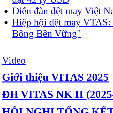
Diễn đàn dệt may Việt N
Hiệp hội dệt may VTAS:
Bông Bền Vững"
Video
Giới thiệu VITAS 2025
ĐH VITAS NK II (2025
HỘI NGHỊ TỔNG KẾT