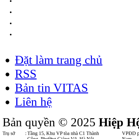
Đặt làm trang chủ
RSS
Bản tin VITAS
Liên hệ
Bản quyền © 2025
Hiệp H
Trụ sở
:
Tầng 15, Khu VP tòa nhà C1 Thành
VPĐD p
Công, Phường Giảng Võ, Hà Nội .
Nam