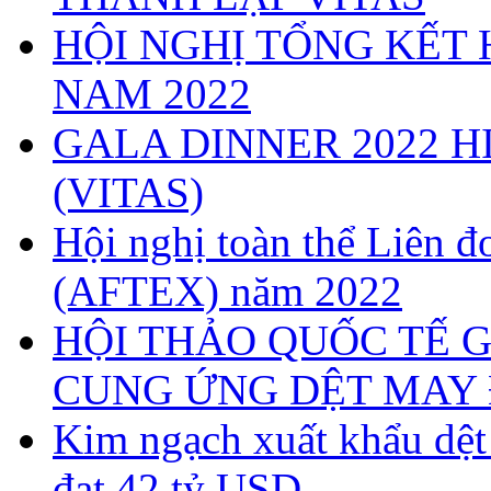
HỘI NGHỊ TỔNG KẾT 
NAM 2022
GALA DINNER 2022 H
(VITAS)
Hội nghị toàn thể Liên
(AFTEX) năm 2022
HỘI THẢO QUỐC TẾ G
CUNG ỨNG DỆT MAY 
Kim ngạch xuất khẩu dệ
đạt 42 tỷ USD