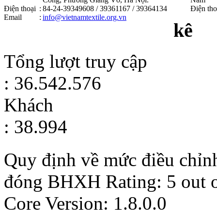
Điện thoại
:
84-24-39349608 / 39361167 / 39364134
Điện tho
Email
:
info@vietnamtextile.org.vn
kê
Tổng lượt truy cập
: 36.542.576
Khách
: 38.994
Quy định về mức điều chỉnh
đóng BHXH
Rating:
5
out 
Core Version: 1.8.0.0