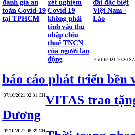
đánh giá an
xét nghiệm
đãi đặc biệt
toàn Covid-19
Covid 19
Việt Nam -
tại TPHCM
không phải
Lào
tính vào thu
nhập chịu
thuế TNCN
của người lao
động
25/10/2021 10:20 S
báo cáo phát triển bền 
07/10/2021 02:31 CH
VITAS trao tặng 
Dương
05/10/2021 08:39 CH