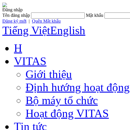
Đăng nhập
Tên đăng nhập
Mật khẩu
Đăng ký mới
|
Quên Mật khẩu
Tiếng Việt
English
H
VITAS
Giới thiệu
Định hướng hoạt động
Bộ máy tổ chức
Hoạt động VITAS
Tin tức