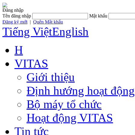
Đăng nhập
Tên đăng nhập
Mật khẩu
Đăng ký mới
|
Quên Mật khẩu
Tiếng Việt
English
H
VITAS
Giới thiệu
Định hướng hoạt động
Bộ máy tổ chức
Hoạt động VITAS
Tin tức