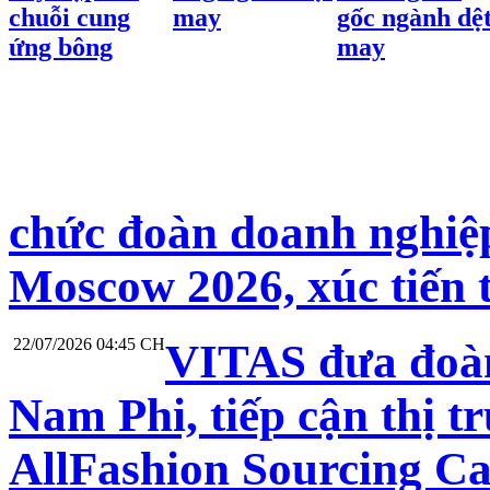
chuỗi cung
may
gốc ngành dệ
ứng bông
may
chức đoàn doanh nghiệp
Moscow 2026, xúc tiến 
22/07/2026 04:45 CH
VITAS đưa đoàn
Nam Phi, tiếp cận thị t
AllFashion Sourcing C