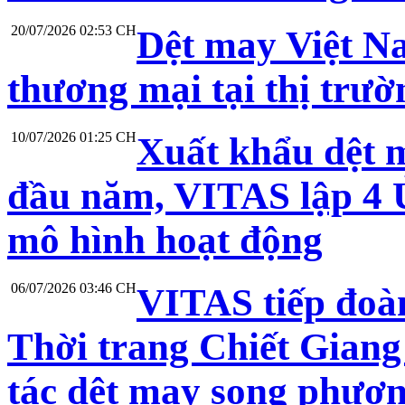
20/07/2026 02:53 CH
Dệt may Việt N
thương mại tại thị trư
10/07/2026 01:25 CH
Xuất khẩu dệt 
đầu năm, VITAS lập 4 Ủ
mô hình hoạt động
06/07/2026 03:46 CH
VITAS tiếp đoà
Thời trang Chiết Giang
tác dệt may song phươ