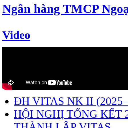
Ngân hàng TMCP Ngoạ
Video
ĐH VITAS NK II (2025–
HỘI NGHỊ TỔNG KẾT 
THÀNH LẬP VITAS