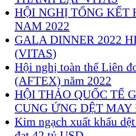
HỘI NGHỊ TỔNG KẾT 
NAM 2022
GALA DINNER 2022 H
(VITAS)
Hội nghị toàn thể Liên
(AFTEX) năm 2022
HỘI THẢO QUỐC TẾ G
CUNG ỨNG DỆT MAY 
Kim ngạch xuất khẩu dệ
đạt 42 tỷ USD