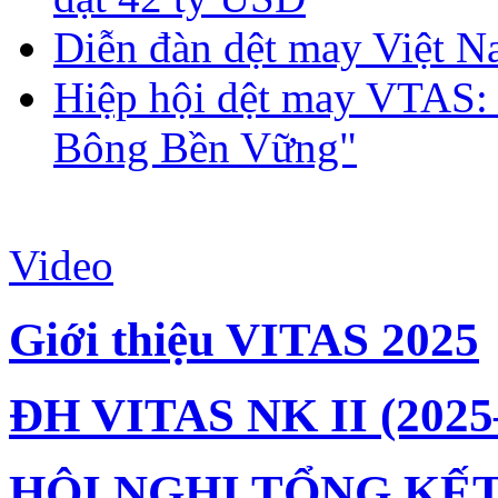
Diễn đàn dệt may Việt N
Hiệp hội dệt may VTAS:
Bông Bền Vững"
Video
Giới thiệu VITAS 2025
ĐH VITAS NK II (2025
HỘI NGHỊ TỔNG KẾT