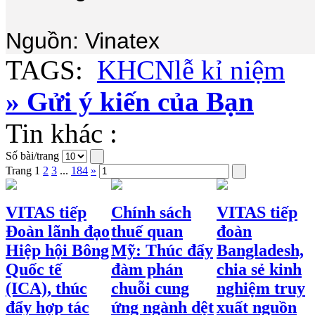
Nguồn: Vinatex
TAGS:
KHCN
lễ kỉ niệm
» Gửi ý kiến của Bạn
Tin khác :
Số bài/trang
Trang
1
2
3
...
184
»
VITAS tiếp
Chính sách
VITAS tiếp
Đoàn lãnh đạo
thuế quan
đoàn
Hiệp hội Bông
Mỹ: Thúc đẩy
Bangladesh,
Quốc tế
đàm phán
chia sẻ kinh
(ICA), thúc
chuỗi cung
nghiệm truy
đẩy hợp tác
ứng ngành dệt
xuất nguồn