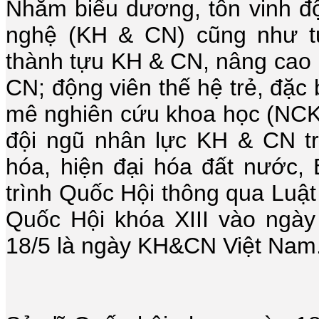
Nhằm biểu dương, tôn vinh đ
nghệ (KH & CN) cũng như tu
thành tựu KH & CN, nâng cao n
CN; động viên thế hệ trẻ, đặc 
mê nghiên cứu khoa học (NCKH
đội ngũ nhân lực KH & CN t
hóa, hiện đại hóa đất nước
trình Quốc Hội thông qua Luậ
Quốc Hội khóa XIII vào ngày
18/5 là ngày KH&CN Việt Nam