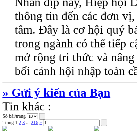
Nhân dịp này, Hiệp hội 
thông tin đến các đơn vị
tâm. Đây là cơ hội quý b
trong ngành có thể tiếp c
mở rộng tri thức và nâng 
bối cảnh hội nhập toàn c
» Gửi ý kiến của Bạn
Tin khác :
Số bài/trang
Trang
1
2
3
...
216
»