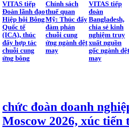
VITAS tiếp
Chính sách
VITAS tiếp
Đoàn lãnh đạo
thuế quan
đoàn
Hiệp hội Bông
Mỹ: Thúc đẩy
Bangladesh,
Quốc tế
đàm phán
chia sẻ kinh
(ICA), thúc
chuỗi cung
nghiệm truy
đẩy hợp tác
ứng ngành dệt
xuất nguồn
chuỗi cung
may
gốc ngành dệ
ứng bông
may
chức đoàn doanh nghiệp
Moscow 2026, xúc tiến 