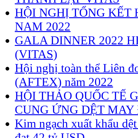
HỘI NGHỊ TỔNG KẾT 
NAM 2022
GALA DINNER 2022 H
(VITAS)
Hội nghị toàn thể Liên
(AFTEX) năm 2022
HỘI THẢO QUỐC TẾ G
CUNG ỨNG DỆT MAY 
Kim ngạch xuất khẩu dệ
đạt 42 tỷ USD