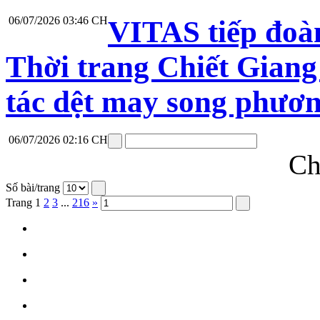
06/07/2026 03:46 CH
VITAS tiếp đoà
Thời trang Chiết Giang
tác dệt may song phươ
06/07/2026 02:16 CH
Ch
Số bài/trang
Trang
1
2
3
...
216
»