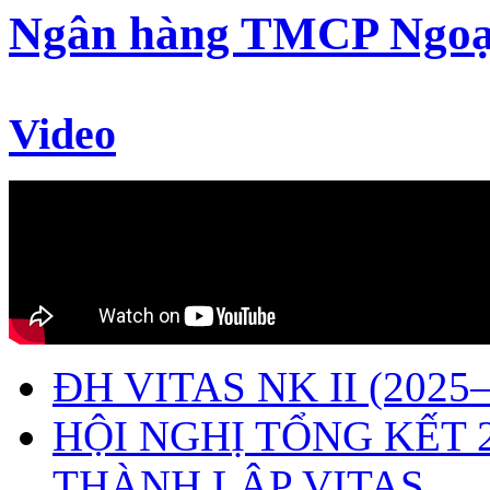
Ngân hàng TMCP Ngoạ
Video
ĐH VITAS NK II (2025–
HỘI NGHỊ TỔNG KẾT 
THÀNH LẬP VITAS