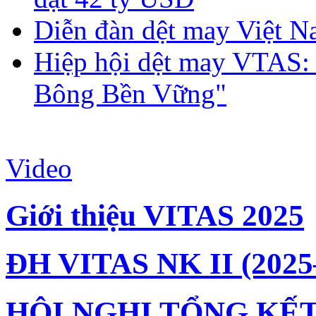
Diễn đàn dệt may Việt N
Hiệp hội dệt may VTAS:
Bông Bền Vững"
Video
Giới thiệu VITAS 2025
ĐH VITAS NK II (2025
HỘI NGHỊ TỔNG KẾT