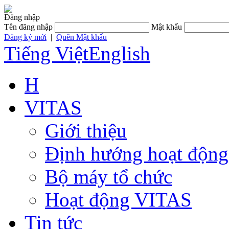
Đăng nhập
Tên đăng nhập
Mật khẩu
Đăng ký mới
|
Quên Mật khẩu
Tiếng Việt
English
H
VITAS
Giới thiệu
Định hướng hoạt động
Bộ máy tổ chức
Hoạt động VITAS
Tin tức