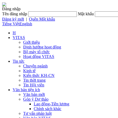
Đăng nhập
Tên đăng nhập
Mật khẩu
Đăng ký mới
|
Quên Mật khẩu
Tiếng Việt
English
H
VITAS
Giới thiệu
Định hướng hoạt động
Bộ máy tổ chức
Hoạt động VITAS
Tin tức
Chuyên ngành
Kinh tế
Kiến thức KH-CN
Tin thời trang
Tin Hội viên
Văn bản tiện ích
Văn bản mới
Góp ý Dự thảo
Lao động-Tiền lương
Chính sách khác
Tư vấn pháp luật