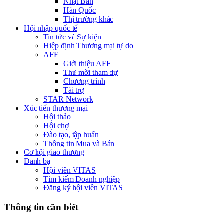
Nhật Bản
Hàn Quốc
Thị trường khác
Hội nhập quốc tế
Tin tức và Sự kiện
Hiệp định Thương mại tự do
AFF
Giới thiệu AFF
Thư mời tham dự
Chương trình
Tài trợ
STAR Network
Xúc tiến thương mại
Hội thảo
Hội chợ
Đào tạo, tập huấn
Thông tin Mua và Bán
Cơ hội giao thương
Danh bạ
Hội viên VITAS
Tìm kiếm Doanh nghiệp
Đăng ký hội viên VITAS
Thông tin cần biết