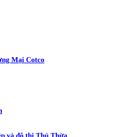
ơng Mại Cotco
h
ệp và đô thị Thủ Thừa