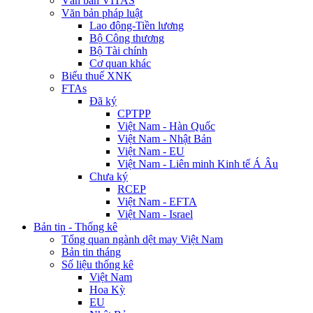
Văn bản VITAS
Văn bản pháp luật
Lao động-Tiền lương
Bộ Công thương
Bộ Tài chính
Cơ quan khác
Biểu thuế XNK
FTAs
Đã ký
CPTPP
Việt Nam - Hàn Quốc
Việt Nam - Nhật Bản
Việt Nam - EU
Việt Nam - Liên minh Kinh tế Á Âu
Chưa ký
RCEP
Việt Nam - EFTA
Việt Nam - Israel
Bản tin - Thống kê
Tổng quan ngành dệt may Việt Nam
Bản tin tháng
Số liệu thống kê
Việt Nam
Hoa Kỳ
EU