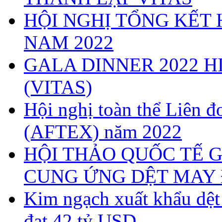
HỘI NGHỊ TỔNG KẾT 
NAM 2022
GALA DINNER 2022 H
(VITAS)
Hội nghị toàn thể Liên
(AFTEX) năm 2022
HỘI THẢO QUỐC TẾ G
CUNG ỨNG DỆT MAY 
Kim ngạch xuất khẩu dệ
đạt 42 tỷ USD