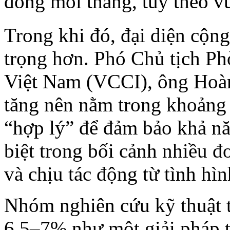
đồng mỗi tháng, tùy theo v
Trong khi đó, đại diện cộng
trọng hơn. Phó Chủ tịch P
Việt Nam (VCCI), ông Hoà
tăng nên nằm trong khoảng
“hợp lý” để đảm bảo khả nă
biệt trong bối cảnh nhiều đ
và chịu tác động từ tình hì
Nhóm nghiên cứu kỹ thuật 
6,5–7% như một giải pháp 