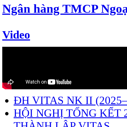
Ngân hàng TMCP Ngoạ
Video
ĐH VITAS NK II (2025–
HỘI NGHỊ TỔNG KẾT 
THÀNH LẬP VITAS