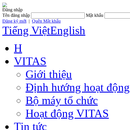
Đăng nhập
Tên đăng nhập
Mật khẩu
Đăng ký mới
|
Quên Mật khẩu
Tiếng Việt
English
H
VITAS
Giới thiệu
Định hướng hoạt động
Bộ máy tổ chức
Hoạt động VITAS
Tin tức