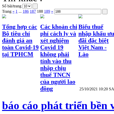
Số bài/trang
Trang
«
1
...
186
187
188
189
»
Tổng hợp các
Các khoản chi
Biểu thuế
Bộ tiêu chí
phí cách ly và
nhập khẩu ư
đánh giá an
xét nghiệm
đãi đặc biệt
toàn Covid-19
Covid 19
Việt Nam -
tại TPHCM
không phải
Lào
tính vào thu
nhập chịu
thuế TNCN
của người lao
động
25/10/2021 10:20 S
báo cáo phát triển bền 