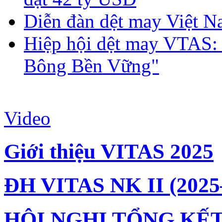
Diễn đàn dệt may Việt N
Hiệp hội dệt may VTAS:
Bông Bền Vững"
Video
Giới thiệu VITAS 2025
ĐH VITAS NK II (2025
HỘI NGHỊ TỔNG KẾT