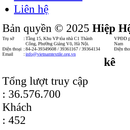
Liên hệ
Bản quyền © 2025
Hiệp H
Trụ sở
:
Tầng 15, Khu VP tòa nhà C1 Thành
VPĐD p
Công, Phường Giảng Võ, Hà Nội .
Nam
Điện thoại
:
84-24-39349608 / 39361167 / 39364134
Điện tho
Email
:
info@vietnamtextile.org.vn
kê
Tổng lượt truy cập
: 36.576.700
Khách
: 452