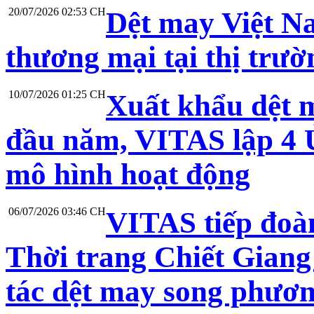
20/07/2026 02:53 CH
Dệt may Việt N
thương mại tại thị trư
10/07/2026 01:25 CH
Xuất khẩu dệt 
đầu năm, VITAS lập 4 Ủ
mô hình hoạt động
06/07/2026 03:46 CH
VITAS tiếp đoà
Thời trang Chiết Giang
tác dệt may song phươ