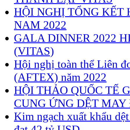
HỘI NGHỊ TỔNG KẾT 
NAM 2022
GALA DINNER 2022 H
(VITAS)
Hội nghị toàn thể Liên
(AFTEX) năm 2022
HỘI THẢO QUỐC TẾ G
CUNG ỨNG DỆT MAY 
Kim ngạch xuất khẩu dệ
đạt 42 tỷ USD