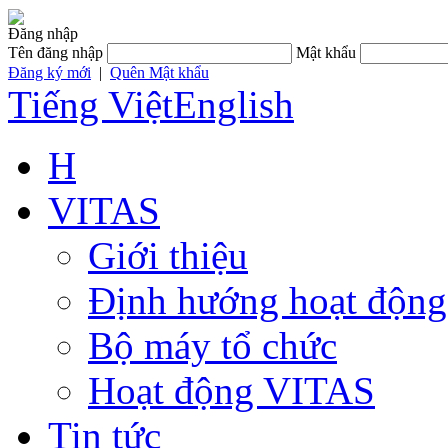
Đăng nhập
Tên đăng nhập
Mật khẩu
Đăng ký mới
|
Quên Mật khẩu
Tiếng Việt
English
H
VITAS
Giới thiệu
Định hướng hoạt động
Bộ máy tổ chức
Hoạt động VITAS
Tin tức