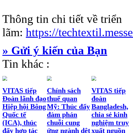
Thông tin chi tiết về triển
lãm:
https://techtextil.mess
» Gửi ý kiến của Bạn
Tin khác :
VITAS tiếp
Chính sách
VITAS tiếp
Đoàn lãnh đạo
thuế quan
đoàn
Hiệp hội Bông
Mỹ: Thúc đẩy
Bangladesh,
Quốc tế
đàm phán
chia sẻ kinh
(ICA), thúc
chuỗi cung
nghiệm truy
đẩy hợp tác
ứng ngành dệt
xuất nguồn