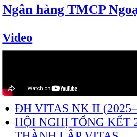
Ngân hàng TMCP Ngoạ
Video
ĐH VITAS NK II (2025–
HỘI NGHỊ TỔNG KẾT 
THÀNH LẬP VITAS