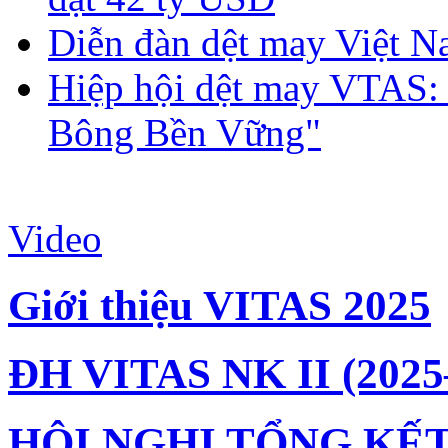
Diễn đàn dệt may Việt N
Hiệp hội dệt may VTAS:
Bông Bền Vững"
Video
Giới thiệu VITAS 2025
ĐH VITAS NK II (2025
HỘI NGHỊ TỔNG KẾT