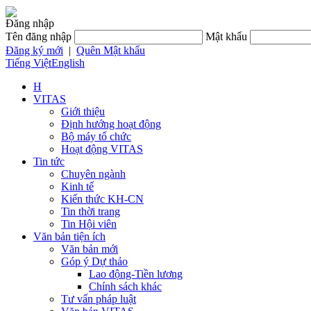
Đăng nhập
Tên đăng nhập
Mật khẩu
Đăng ký mới
|
Quên Mật khẩu
Tiếng Việt
English
H
VITAS
Giới thiệu
Định hướng hoạt động
Bộ máy tổ chức
Hoạt động VITAS
Tin tức
Chuyên ngành
Kinh tế
Kiến thức KH-CN
Tin thời trang
Tin Hội viên
Văn bản tiện ích
Văn bản mới
Góp ý Dự thảo
Lao động-Tiền lương
Chính sách khác
Tư vấn pháp luật