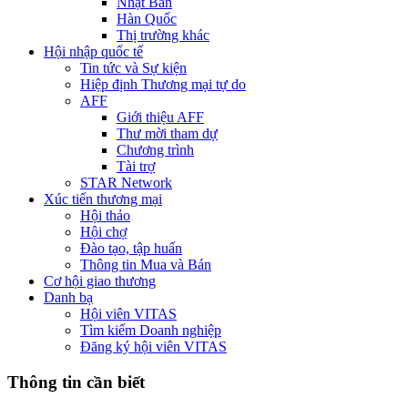
Nhật Bản
Hàn Quốc
Thị trường khác
Hội nhập quốc tế
Tin tức và Sự kiện
Hiệp định Thương mại tự do
AFF
Giới thiệu AFF
Thư mời tham dự
Chương trình
Tài trợ
STAR Network
Xúc tiến thương mại
Hội thảo
Hội chợ
Đào tạo, tập huấn
Thông tin Mua và Bán
Cơ hội giao thương
Danh bạ
Hội viên VITAS
Tìm kiếm Doanh nghiệp
Đăng ký hội viên VITAS
Thông tin cần biết