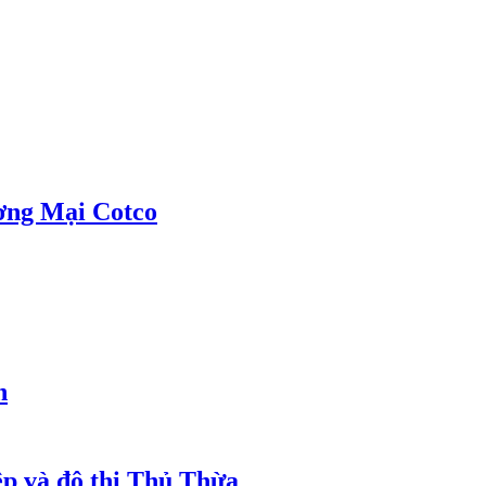
ơng Mại Cotco
h
ệp và đô thị Thủ Thừa