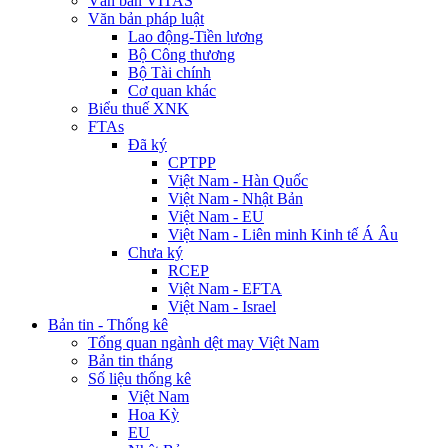
Văn bản VITAS
Văn bản pháp luật
Lao động-Tiền lương
Bộ Công thương
Bộ Tài chính
Cơ quan khác
Biểu thuế XNK
FTAs
Đã ký
CPTPP
Việt Nam - Hàn Quốc
Việt Nam - Nhật Bản
Việt Nam - EU
Việt Nam - Liên minh Kinh tế Á Âu
Chưa ký
RCEP
Việt Nam - EFTA
Việt Nam - Israel
Bản tin - Thống kê
Tổng quan ngành dệt may Việt Nam
Bản tin tháng
Số liệu thống kê
Việt Nam
Hoa Kỳ
EU