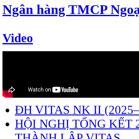
Ngân hàng TMCP Ngoạ
Video
ĐH VITAS NK II (2025–
HỘI NGHỊ TỔNG KẾT 
THÀNH LẬP VITAS