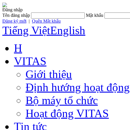
Đăng nhập
Tên đăng nhập
Mật khẩu
Đăng ký mới
|
Quên Mật khẩu
Tiếng Việt
English
H
VITAS
Giới thiệu
Định hướng hoạt động
Bộ máy tổ chức
Hoạt động VITAS
Tin tức