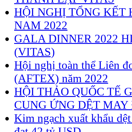
HỘI NGHỊ TỔNG KẾT 
NAM 2022
GALA DINNER 2022 H
(VITAS)
Hội nghị toàn thể Liên
(AFTEX) năm 2022
HỘI THẢO QUỐC TẾ G
CUNG ỨNG DỆT MAY 
Kim ngạch xuất khẩu dệ
đạt 42 tỷ USD