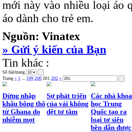
mới này vào nhiều loại áo 
áo dành cho trẻ em.
Nguồn: Vinatex
» Gửi ý kiến của Bạn
Tin khác :
Số bài/trang
Trang
«
1
...
199
200
201
202
»
Dừng nhập
Sự phát triển
Các nhà khoa
khẩu bông thô
của vải không
học Trung
từ Ghana do
dệt tơ tằm
Quốc tạo ra
nhiễm mọt
loại tơ siêu
bền dẫn được