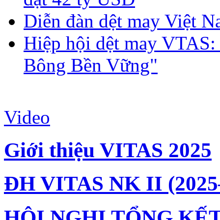
Diễn đàn dệt may Việt N
Hiệp hội dệt may VTAS:
Bông Bền Vững"
Video
Giới thiệu VITAS 2025
ĐH VITAS NK II (2025
HỘI NGHỊ TỔNG KẾT