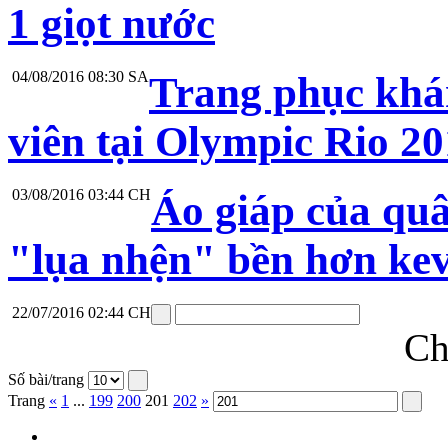
1 giọt nước
04/08/2016 08:30 SA
Trang phục khá
viên tại Olympic Rio 2
03/08/2016 03:44 CH
Áo giáp của quâ
"lụa nhện" bền hơn kev
22/07/2016 02:44 CH
Ch
Số bài/trang
Trang
«
1
...
199
200
201
202
»