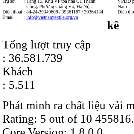
Trụ sở
:
Tầng 15, Khu VP tòa nhà C1 Thành
VPĐD p
Công, Phường Giảng Võ, Hà Nội .
Nam
Điện thoại
:
84-24-39349608 / 39361167 / 39364134
Điện tho
Email
:
info@vietnamtextile.org.vn
kê
Tổng lượt truy cập
: 36.581.739
Khách
: 5.511
Phát minh ra chất liệu vải 
Rating:
5
out of
10
455816
.
Core Version: 1.8.0.0