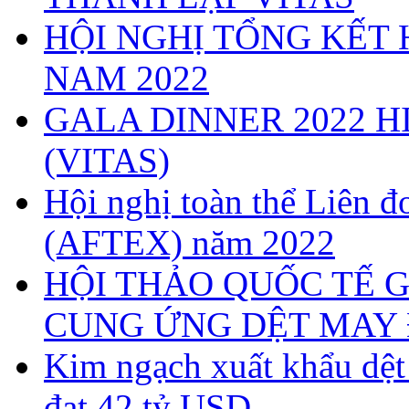
HỘI NGHỊ TỔNG KẾT 
NAM 2022
GALA DINNER 2022 H
(VITAS)
Hội nghị toàn thể Liên
(AFTEX) năm 2022
HỘI THẢO QUỐC TẾ G
CUNG ỨNG DỆT MAY 
Kim ngạch xuất khẩu dệ
đạt 42 tỷ USD