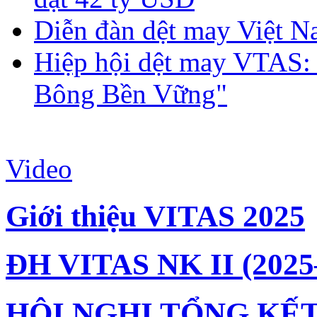
Diễn đàn dệt may Việt N
Hiệp hội dệt may VTAS:
Bông Bền Vững"
Video
Giới thiệu VITAS 2025
ĐH VITAS NK II (2025
HỘI NGHỊ TỔNG KẾT