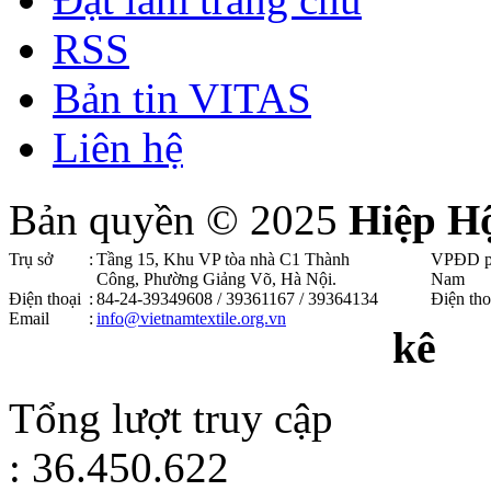
RSS
Bản tin VITAS
Liên hệ
Bản quyền © 2025
Hiệp H
Trụ sở
:
Tầng 15, Khu VP tòa nhà C1 Thành
VPĐD p
Công, Phường Giảng Võ, Hà Nội .
Nam
Điện thoại
:
84-24-39349608 / 39361167 / 39364134
Điện tho
Email
:
info@vietnamtextile.org.vn
kê
Tổng lượt truy cập
: 36.450.622