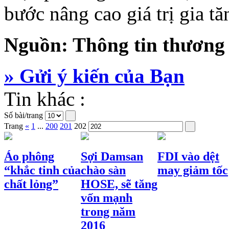
bước nâng cao giá trị gia t
Nguồn: Thông tin thương
» Gửi ý kiến của Bạn
Tin khác :
Số bài/trang
Trang
«
1
...
200
201
202
Áo phông
Sợi Damsan
FDI vào dệt
“khắc tinh của
chào sàn
may giảm tốc
chất lỏng”
HOSE, sẽ tăng
vốn mạnh
trong năm
2016