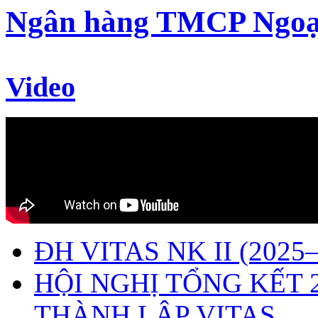
Ngân hàng TMCP Ngoạ
Video
ĐH VITAS NK II (2025–
HỘI NGHỊ TỔNG KẾT 
THÀNH LẬP VITAS