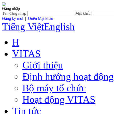
Đăng nhập
Tên đăng nhập
Mật khẩu
Đăng ký mới
|
Quên Mật khẩu
Tiếng Việt
English
H
VITAS
Giới thiệu
Định hướng hoạt động
Bộ máy tổ chức
Hoạt động VITAS
Tin tức