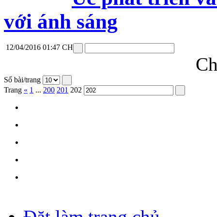
với ánh sáng
12/04/2016 01:47 CH
Ch
Số bài/trang
Trang
«
1
...
200
201
202
Đặt làm trang chủ