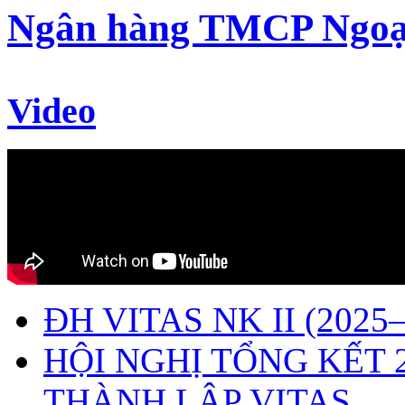
Ngân hàng TMCP Ngoạ
Video
ĐH VITAS NK II (2025–
HỘI NGHỊ TỔNG KẾT 
THÀNH LẬP VITAS