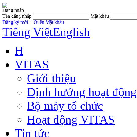
Đăng nhập
Tên đăng nhập
Mật khẩu
Đăng ký mới
|
Quên Mật khẩu
Tiếng Việt
English
H
VITAS
Giới thiệu
Định hướng hoạt động
Bộ máy tổ chức
Hoạt động VITAS
Tin tức