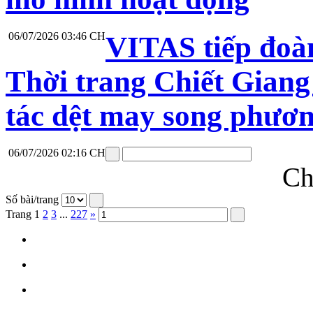
06/07/2026 03:46 CH
VITAS tiếp đoà
Thời trang Chiết Giang
tác dệt may song phươ
06/07/2026 02:16 CH
Ch
Số bài/trang
Trang
1
2
3
...
227
»