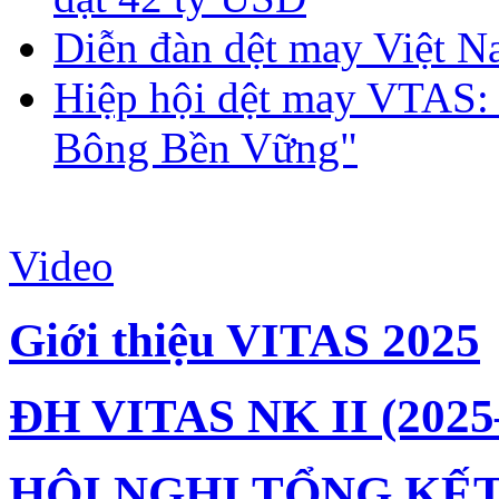
Diễn đàn dệt may Việt N
Hiệp hội dệt may VTAS:
Bông Bền Vững"
Video
Giới thiệu VITAS 2025
ĐH VITAS NK II (2025
HỘI NGHỊ TỔNG KẾT