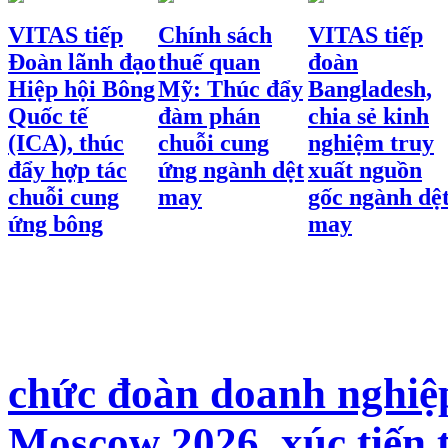
VITAS tiếp
Chính sách
VITAS tiếp
Đoàn lãnh đạo
thuế quan
đoàn
Hiệp hội Bông
Mỹ: Thúc đẩy
Bangladesh,
Quốc tế
đàm phán
chia sẻ kinh
(ICA), thúc
chuỗi cung
nghiệm truy
đẩy hợp tác
ứng ngành dệt
xuất nguồn
chuỗi cung
may
gốc ngành dệ
ứng bông
may
chức đoàn doanh nghiệp
Moscow 2026, xúc tiến 