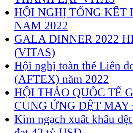
HỘI NGHỊ TỔNG KẾT 
NAM 2022
GALA DINNER 2022 H
(VITAS)
Hội nghị toàn thể Liên
(AFTEX) năm 2022
HỘI THẢO QUỐC TẾ G
CUNG ỨNG DỆT MAY 
Kim ngạch xuất khẩu dệ
đạt 42 tỷ USD