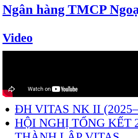
Ngân hàng TMCP Ngoạ
Video
ĐH VITAS NK II (2025–
HỘI NGHỊ TỔNG KẾT 
THÀNH LẬP VITAS