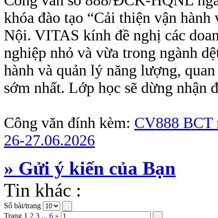
Công văn số 888/ĐCK-HQNL ngày 
khóa đào tạo “Cải thiện vận hành 
Nội. VITAS kính đề nghị các doanh
nghiệp nhỏ và vừa trong ngành dệ
hành và quản lý năng lượng, quan
sớm nhất. Lớp học sẽ dừng nhận đ
Công văn đính kèm:
CV888 BCT 
26-27.06.2026
» Gửi ý kiến của Bạn
Tin khác :
Số bài/trang
Trang
1
2
3
...
6
»