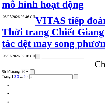
mô hình hoạt động
06/07/2026 03:46 CH
VITAS tiếp đoà
Thời trang Chiết Giang
tác dệt may song phươ
06/07/2026 02:16 CH
Ch
Số bài/trang
Trang
1
2
3
...
6
»