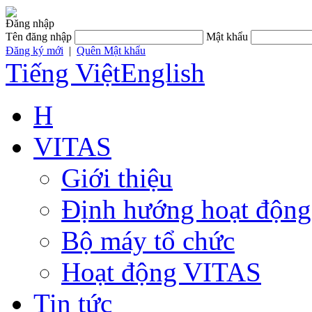
Đăng nhập
Tên đăng nhập
Mật khẩu
Đăng ký mới
|
Quên Mật khẩu
Tiếng Việt
English
H
VITAS
Giới thiệu
Định hướng hoạt động
Bộ máy tổ chức
Hoạt động VITAS
Tin tức