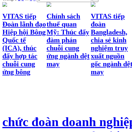
VITAS tiếp
Chính sách
VITAS tiếp
Đoàn lãnh đạo
thuế quan
đoàn
Hiệp hội Bông
Mỹ: Thúc đẩy
Bangladesh,
Quốc tế
đàm phán
chia sẻ kinh
(ICA), thúc
chuỗi cung
nghiệm truy
đẩy hợp tác
ứng ngành dệt
xuất nguồn
chuỗi cung
may
gốc ngành dệ
ứng bông
may
chức đoàn doanh nghiệp