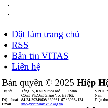
Đặt làm trang chủ
RSS
Bản tin VITAS
Liên hệ
Bản quyền © 2025
Hiệp H
Trụ sở
:
Tầng 15, Khu VP tòa nhà C1 Thành
VPĐD p
Công, Phường Giảng Võ, Hà Nội .
Nam
Điện thoại
:
84-24-39349608 / 39361167 / 39364134
Điện tho
Email
:
info@vietnamtextile.org.vn