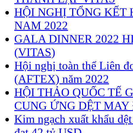
HỘI NGHỊ TỔNG KẾT 
NAM 2022
GALA DINNER 2022 H
(VITAS)
Hội nghị toàn thể Liên
(AFTEX) năm 2022
HỘI THẢO QUỐC TẾ G
CUNG ỨNG DỆT MAY 
Kim ngạch xuất khẩu dệ
đạt 42 tỷ USD