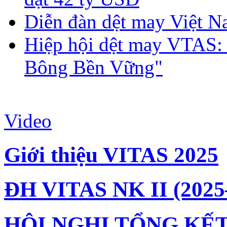
Diễn đàn dệt may Việt N
Hiệp hội dệt may VTAS:
Bông Bền Vững"
Video
Giới thiệu VITAS 2025
ĐH VITAS NK II (2025
HỘI NGHỊ TỔNG KẾT