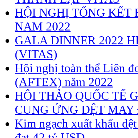
HỘI NGHỊ TỔNG KẾT 
NAM 2022
GALA DINNER 2022 H
(VITAS)
Hội nghị toàn thể Liên
(AFTEX) năm 2022
HỘI THẢO QUỐC TẾ G
CUNG ỨNG DỆT MAY 
Kim ngạch xuất khẩu dệ
đạt 42 tỷ USD