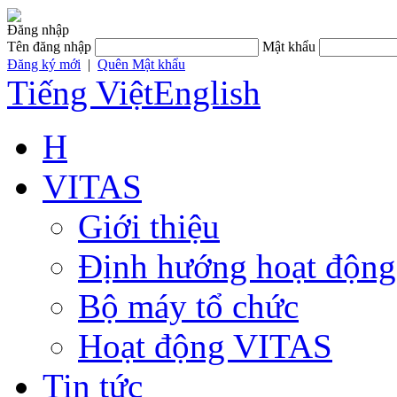
Đăng nhập
Tên đăng nhập
Mật khẩu
Đăng ký mới
|
Quên Mật khẩu
Tiếng Việt
English
H
VITAS
Giới thiệu
Định hướng hoạt động
Bộ máy tổ chức
Hoạt động VITAS
Tin tức