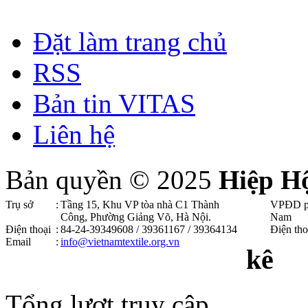
Đặt làm trang chủ
RSS
Bản tin VITAS
Liên hệ
Bản quyền © 2025
Hiệp H
Trụ sở
:
Tầng 15, Khu VP tòa nhà C1 Thành
VPĐD p
Công, Phường Giảng Võ, Hà Nội .
Nam
Điện thoại
:
84-24-39349608 / 39361167 / 39364134
Điện tho
Email
:
info@vietnamtextile.org.vn
kê
Tổng lượt truy cập