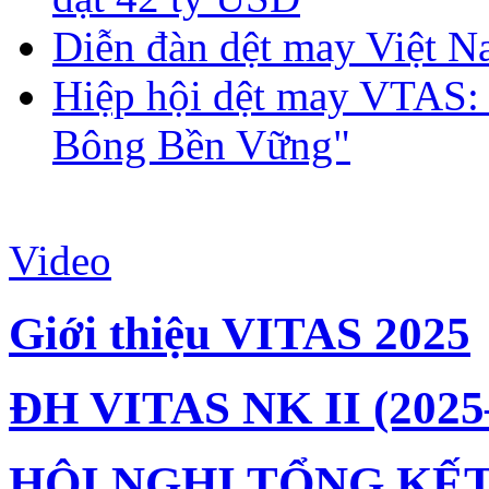
Diễn đàn dệt may Việt N
Hiệp hội dệt may VTAS:
Bông Bền Vững"
Video
Giới thiệu VITAS 2025
ĐH VITAS NK II (2025
HỘI NGHỊ TỔNG KẾT