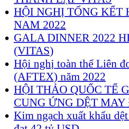
HỘI NGHỊ TỔNG KẾT 
NAM 2022
GALA DINNER 2022 H
(VITAS)
Hội nghị toàn thể Liên
(AFTEX) năm 2022
HỘI THẢO QUỐC TẾ G
CUNG ỨNG DỆT MAY 
Kim ngạch xuất khẩu dệ
đạt 42 tỷ USD