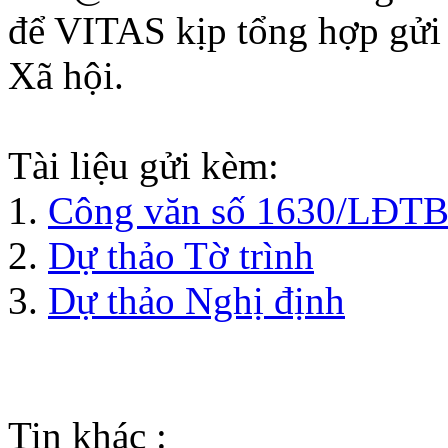
để VITAS kịp tổng hợp gử
Xã hội.
Tài liệu gửi kèm:
1.
Công văn số 1630/LĐ
2.
Dự thảo Tờ trình
3.
Dự thảo Nghị định
Tin khác :