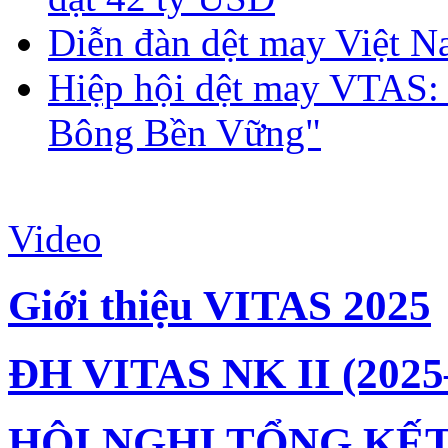
Diễn đàn dệt may Việt N
Hiệp hội dệt may VTAS:
Bông Bền Vững"
Video
Giới thiệu VITAS 2025
ĐH VITAS NK II (2025
HỘI NGHỊ TỔNG KẾT