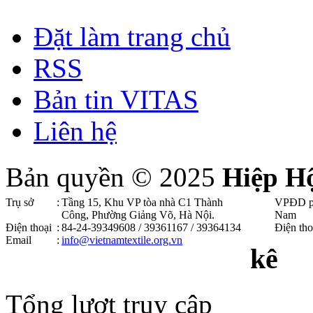
Đặt làm trang chủ
RSS
Bản tin VITAS
Liên hệ
Bản quyền © 2025
Hiệp H
Trụ sở
:
Tầng 15, Khu VP tòa nhà C1 Thành
VPĐD p
Công, Phường Giảng Võ, Hà Nội .
Nam
Điện thoại
:
84-24-39349608 / 39361167 / 39364134
Điện tho
Email
:
info@vietnamtextile.org.vn
kê
Tổng lượt truy cập