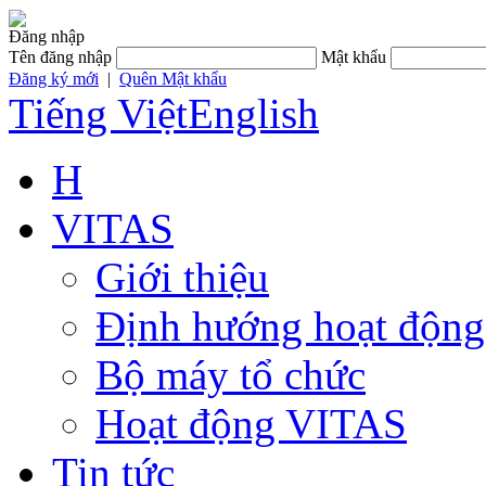
Đăng nhập
Tên đăng nhập
Mật khẩu
Đăng ký mới
|
Quên Mật khẩu
Tiếng Việt
English
H
VITAS
Giới thiệu
Định hướng hoạt động
Bộ máy tổ chức
Hoạt động VITAS
Tin tức