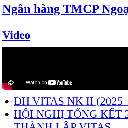
Ngân hàng TMCP Ngoạ
Video
ĐH VITAS NK II (2025–
HỘI NGHỊ TỔNG KẾT 
THÀNH LẬP VITAS