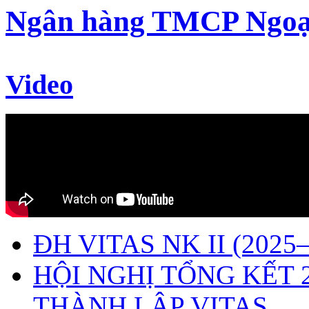
Ngân hàng TMCP Ngoạ
Video
ĐH VITAS NK II (2025–
HỘI NGHỊ TỔNG KẾT 
THÀNH LẬP VITAS