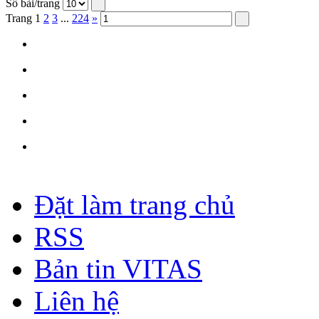
Số bài/trang
Trang
1
2
3
...
224
»
Đặt làm trang chủ
RSS
Bản tin VITAS
Liên hệ