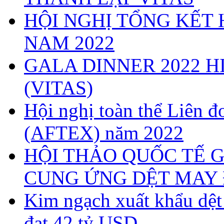
HỘI NGHỊ TỔNG KẾT 
NAM 2022
GALA DINNER 2022 H
(VITAS)
Hội nghị toàn thể Liên
(AFTEX) năm 2022
HỘI THẢO QUỐC TẾ G
CUNG ỨNG DỆT MAY 
Kim ngạch xuất khẩu dệ
đạt 42 tỷ USD