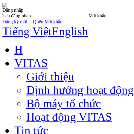
Đăng nhập
Tên đăng nhập
Mật khẩu
Đăng ký mới
|
Quên Mật khẩu
Tiếng Việt
English
H
VITAS
Giới thiệu
Định hướng hoạt động
Bộ máy tổ chức
Hoạt động VITAS
Tin tức