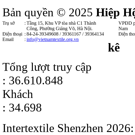
Bản quyền © 2025
Hiệp H
Trụ sở
:
Tầng 15, Khu VP tòa nhà C1 Thành
VPĐD p
Công, Phường Giảng Võ, Hà Nội .
Nam
Điện thoại
:
84-24-39349608 / 39361167 / 39364134
Điện tho
Email
:
info@vietnamtextile.org.vn
kê
Tổng lượt truy cập
: 36.610.848
Khách
: 34.698
Intertextile Shenzhen 2026