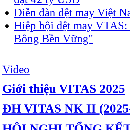
Diễn đàn dệt may Việt N
Hiệp hội dệt may VTAS:
Bông Bền Vững"
Video
Giới thiệu VITAS 2025
ĐH VITAS NK II (2025
HỘI NGHỊ TỔNG KẾT