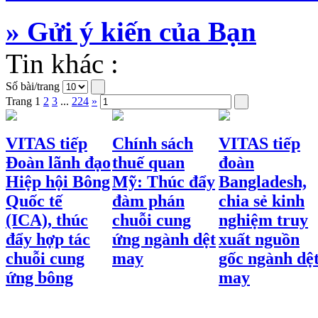
» Gửi ý kiến của Bạn
Tin khác :
Số bài/trang
Trang
1
2
3
...
224
»
VITAS tiếp
Chính sách
VITAS tiếp
Đoàn lãnh đạo
thuế quan
đoàn
Hiệp hội Bông
Mỹ: Thúc đẩy
Bangladesh,
Quốc tế
đàm phán
chia sẻ kinh
(ICA), thúc
chuỗi cung
nghiệm truy
đẩy hợp tác
ứng ngành dệt
xuất nguồn
chuỗi cung
may
gốc ngành dệ
ứng bông
may