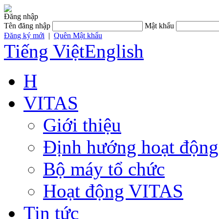
Đăng nhập
Tên đăng nhập
Mật khẩu
Đăng ký mới
|
Quên Mật khẩu
Tiếng Việt
English
H
VITAS
Giới thiệu
Định hướng hoạt động
Bộ máy tổ chức
Hoạt động VITAS
Tin tức