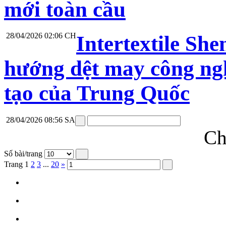
mới toàn cầu
28/04/2026 02:06 CH
Intertextile Sh
hướng dệt may công ngh
tạo của Trung Quốc
28/04/2026 08:56 SA
Ch
Số bài/trang
Trang
1
2
3
...
20
»