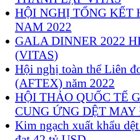
HỘI NGHỊ TỔNG KẾT 
NAM 2022
GALA DINNER 2022 H
(VITAS)
Hội nghị toàn thể Liên
(AFTEX) năm 2022
HỘI THẢO QUỐC TẾ G
CUNG ỨNG DỆT MAY 
Kim ngạch xuất khẩu dệ
đạt 42 tỷ USD