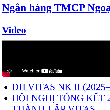
Ngân hàng TMCP Ngoạ
Video
ĐH VITAS NK II (2025–
HỘI NGHỊ TỔNG KẾT 
THÀNH LẬP VITAS