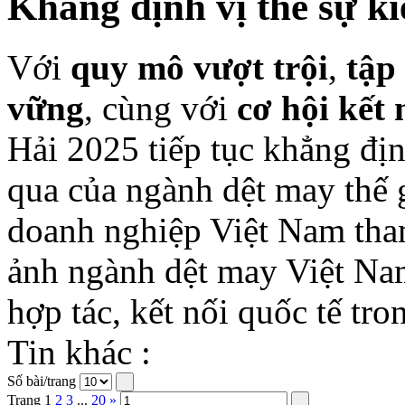
Khẳng định vị thế sự k
Với
quy mô vượt trội
,
tập
vững
, cùng với
cơ hội kết 
Hải 2025 tiếp tục khẳng địn
qua của ngành dệt may thế 
doanh nghiệp Việt Nam tha
ảnh ngành dệt may Việt Nam
hợp tác, kết nối quốc tế tro
Tin khác :
Số bài/trang
Trang
1
2
3
...
20
»