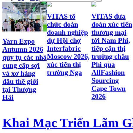
VITAS tổ
VITAS đưa
chức đoàn
đoàn xúc tiến
doanh nghiệp
thương mại
dự Hội chợ
tới Nam Phi,
Yarn Expo
Interfabric
tiếp cận thị
Autumn 2026
Moscow 2026,
trường châu
quy tụ các nhà
xúc tiến thị
Phi qua
cung cấp sợi
trường Nga
AllFashion
và xơ hàng
Sourcing
đầu thế giới
Cape Town
tại Thượng
2026
Hải
Khai Mạc Triển Lãm Gl