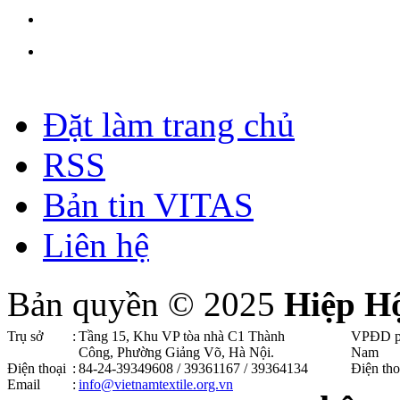
Đặt làm trang chủ
RSS
Bản tin VITAS
Liên hệ
Bản quyền © 2025
Hiệp H
Trụ sở
:
Tầng 15, Khu VP tòa nhà C1 Thành
VPĐD p
Công, Phường Giảng Võ, Hà Nội .
Nam
Điện thoại
:
84-24-39349608 / 39361167 / 39364134
Điện tho
Email
:
info@vietnamtextile.org.vn