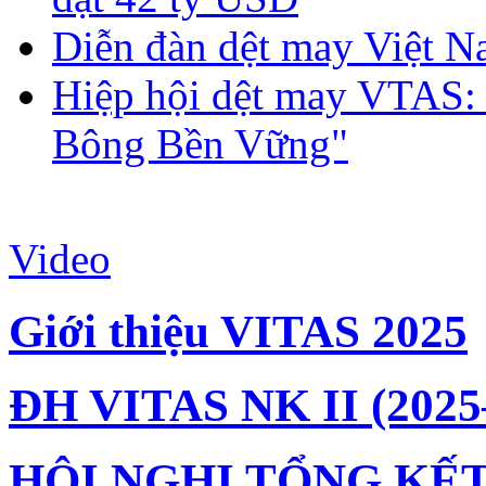
Diễn đàn dệt may Việt N
Hiệp hội dệt may VTAS:
Bông Bền Vững"
Video
Giới thiệu VITAS 2025
ĐH VITAS NK II (2025
HỘI NGHỊ TỔNG KẾT