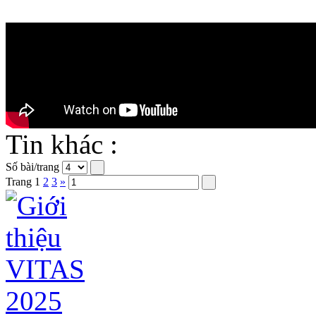
Tin khác :
Số bài/trang
Trang
1
2
3
»