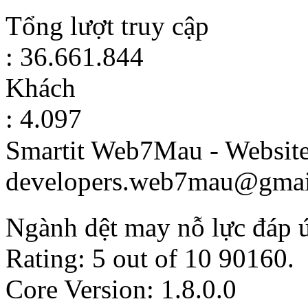
Tổng lượt truy cập
: 36.661.844
Khách
: 4.097
Smartit Web7Mau - Websit
developers.web7mau@gmai
Ngành dệt may nỗ lực đáp ứ
Rating:
5
out of
10
90160
.
Core Version: 1.8.0.0