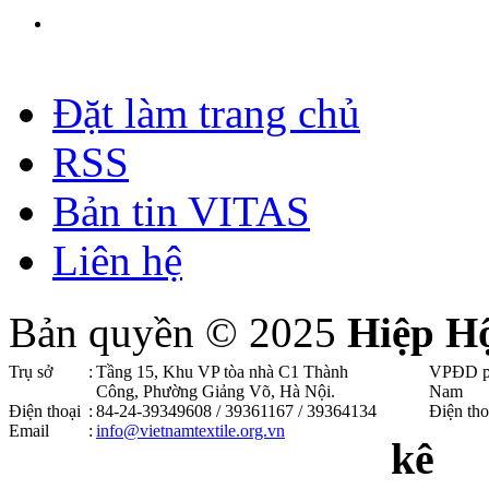
Đặt làm trang chủ
RSS
Bản tin VITAS
Liên hệ
Bản quyền © 2025
Hiệp H
Trụ sở
:
Tầng 15, Khu VP tòa nhà C1 Thành
VPĐD p
Công, Phường Giảng Võ, Hà Nội .
Nam
Điện thoại
:
84-24-39349608 / 39361167 / 39364134
Điện tho
Email
:
info@vietnamtextile.org.vn
kê