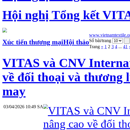
Hội nghị Tổng kết VIT
www.vietnamtextile.o
Số bài/trang
Xúc tiến thương mại
Hội thảo
Trang
«
1
2
3
4
...
41
VITAS và CNV Internat
về đối thoại và thương 
may
03/04/2026 10:49 SA