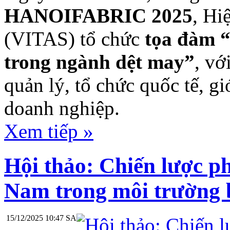
HANOIFABRIC 2025
, Hi
(VITAS) tổ chức
tọa đàm “
trong ngành dệt may”
, vớ
quản lý, tổ chức quốc tế, g
doanh nghiệp.
Xem tiếp »
Hội thảo: Chiến lược ph
Nam trong môi trường 
15/12/2025 10:47 SA