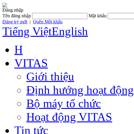
Đăng nhập
Tên đăng nhập
Mật khẩu
Đăng ký mới
|
Quên Mật khẩu
Tiếng Việt
English
H
VITAS
Giới thiệu
Định hướng hoạt động
Bộ máy tổ chức
Hoạt động VITAS
Tin tức