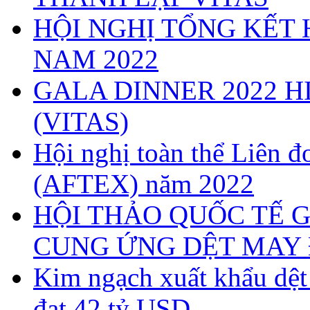
HỘI NGHỊ TỔNG KẾT 
NAM 2022
GALA DINNER 2022 H
(VITAS)
Hội nghị toàn thể Liên
(AFTEX) năm 2022
HỘI THẢO QUỐC TẾ G
CUNG ỨNG DỆT MAY 
Kim ngạch xuất khẩu dệ
đạt 42 tỷ USD