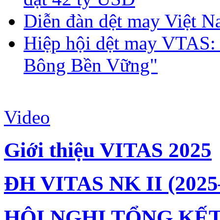
Diễn đàn dệt may Việt N
Hiệp hội dệt may VTAS:
Bông Bền Vững"
Video
Giới thiệu VITAS 2025
ĐH VITAS NK II (2025
HỘI NGHỊ TỔNG KẾT