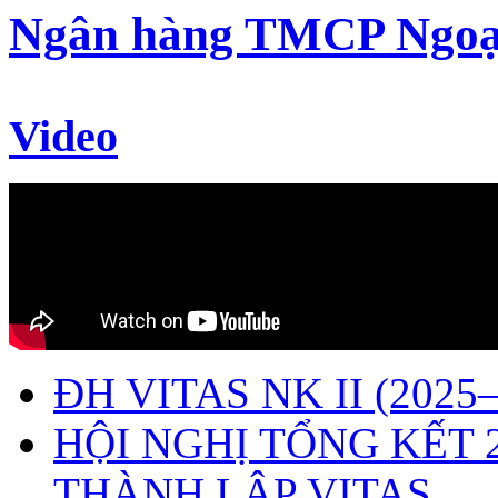
Ngân hàng TMCP Ngoạ
Video
ĐH VITAS NK II (2025–
HỘI NGHỊ TỔNG KẾT 
THÀNH LẬP VITAS