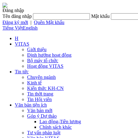
Đăng nhập
Tên đăng nhập
Mật khẩu
Đăng ký mới
|
Quên Mật khẩu
Tiếng Việt
English
H
VITAS
Giới thiệu
Định hướng hoạt động
Bộ máy tổ chức
Hoạt động VITAS
Tin tức
Chuyên ngành
Kinh tế
Kiến thức KH-CN
Tin thời trang
Tin Hội viên
Văn bản tiện ích
Văn bản mới
Góp ý Dự thảo
Lao động-Tiền lương
Chính sách khác
Tư vấn pháp luật