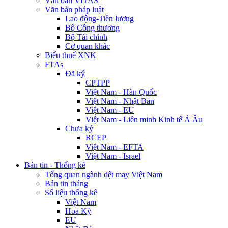
Văn bản VITAS
Văn bản pháp luật
Lao động-Tiền lương
Bộ Công thương
Bộ Tài chính
Cơ quan khác
Biểu thuế XNK
FTAs
Đã ký
CPTPP
Việt Nam - Hàn Quốc
Việt Nam - Nhật Bản
Việt Nam - EU
Việt Nam - Liên minh Kinh tế Á Âu
Chưa ký
RCEP
Việt Nam - EFTA
Việt Nam - Israel
Bản tin - Thống kê
Tổng quan ngành dệt may Việt Nam
Bản tin tháng
Số liệu thống kê
Việt Nam
Hoa Kỳ
EU