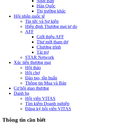
Nhật Bản
Hàn Quốc
Thị trường khác
Hội nhập quốc tế
Tin tức và Sự kiện
Hiệp định Thương mại tự do
AFF
Giới thiệu AFF
Thư mời tham dự
Chương trình
Tài trợ
STAR Network
Xúc tiến thương mại
Hội thảo
Hội chợ
Đào tạo, tập huấn
Thông tin Mua và Bán
Cơ hội giao thương
Danh bạ
Hội viên VITAS
Tìm kiếm Doanh nghiệp
Đăng ký hội viên VITAS
Thông tin cần biết