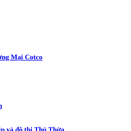
ơng Mại Cotco
h
ệp và đô thị Thủ Thừa