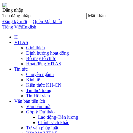
Đăng nhập
Tên đăng nhập
Mật khẩu
Đăng ký mới
|
Quên Mật khẩu
Tiếng Việt
English
H
VITAS
Giới thiệu
Định hướng hoạt động
Bộ máy tổ chức
Hoạt động VITAS
Tin tức
Chuyên ngành
Kinh tế
Kiến thức KH-CN
Tin thời trang
Tin Hội viên
Văn bản tiện ích
Văn bản mới
Góp ý Dự thảo
Lao động-Tiền lương
Chính sách khác
Tư vấn pháp luật