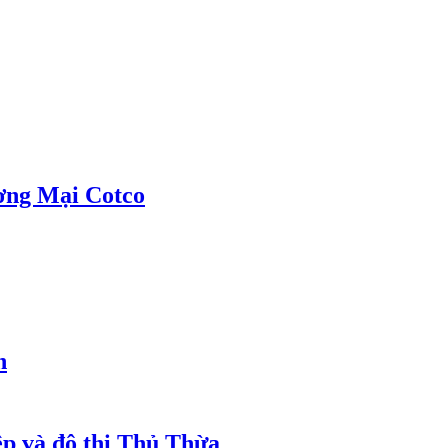
ơng Mại Cotco
h
ệp và đô thị Thủ Thừa