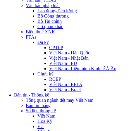
Văn bản VITAS
Văn bản pháp luật
Lao động-Tiền lương
Bộ Công thương
Bộ Tài chính
Cơ quan khác
Biểu thuế XNK
FTAs
Đã ký
CPTPP
Việt Nam - Hàn Quốc
Việt Nam - Nhật Bản
Việt Nam - EU
Việt Nam - Liên minh Kinh tế Á Âu
Chưa ký
RCEP
Việt Nam - EFTA
Việt Nam - Israel
Bản tin - Thống kê
Tổng quan ngành dệt may Việt Nam
Bản tin tháng
Số liệu thống kê
Việt Nam
Hoa Kỳ
EU