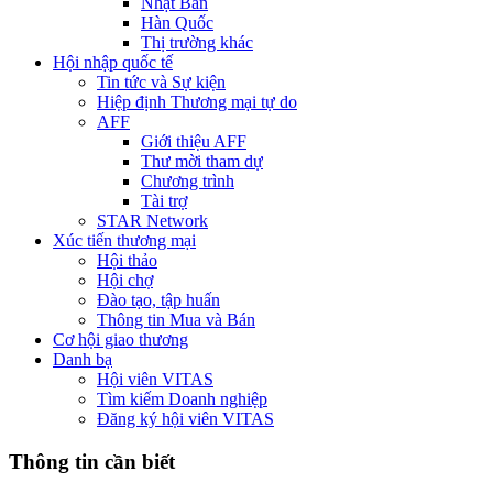
Nhật Bản
Hàn Quốc
Thị trường khác
Hội nhập quốc tế
Tin tức và Sự kiện
Hiệp định Thương mại tự do
AFF
Giới thiệu AFF
Thư mời tham dự
Chương trình
Tài trợ
STAR Network
Xúc tiến thương mại
Hội thảo
Hội chợ
Đào tạo, tập huấn
Thông tin Mua và Bán
Cơ hội giao thương
Danh bạ
Hội viên VITAS
Tìm kiếm Doanh nghiệp
Đăng ký hội viên VITAS
Thông tin cần biết