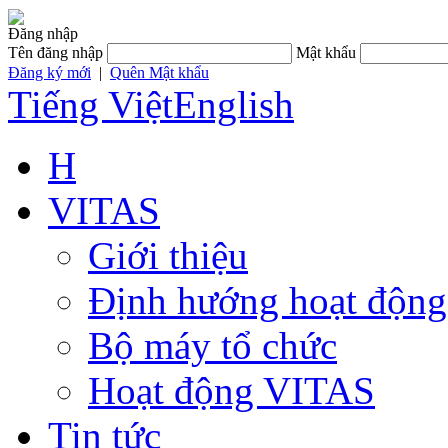
Đăng nhập
Tên đăng nhập
Mật khẩu
Đăng ký mới
|
Quên Mật khẩu
Tiếng Việt
English
H
VITAS
Giới thiệu
Định hướng hoạt động
Bộ máy tổ chức
Hoạt động VITAS
Tin tức