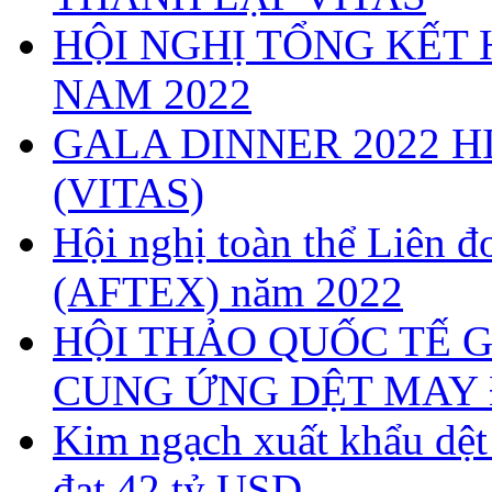
HỘI NGHỊ TỔNG KẾT 
NAM 2022
GALA DINNER 2022 H
(VITAS)
Hội nghị toàn thể Liên
(AFTEX) năm 2022
HỘI THẢO QUỐC TẾ G
CUNG ỨNG DỆT MAY 
Kim ngạch xuất khẩu dệ
đạt 42 tỷ USD