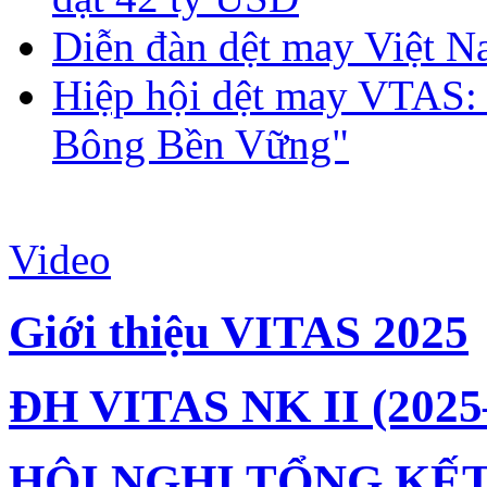
Diễn đàn dệt may Việt N
Hiệp hội dệt may VTAS:
Bông Bền Vững"
Video
Giới thiệu VITAS 2025
ĐH VITAS NK II (2025
HỘI NGHỊ TỔNG KẾT