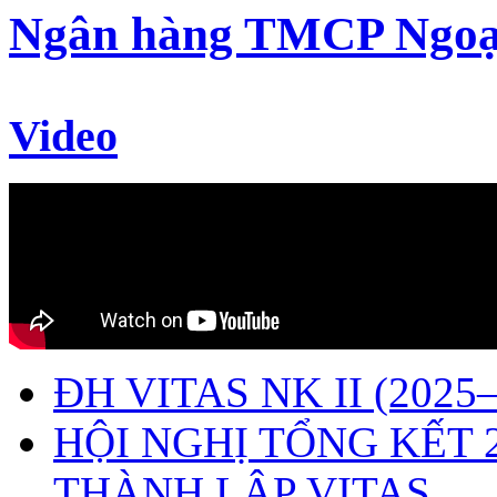
Ngân hàng TMCP Ngoạ
Video
ĐH VITAS NK II (2025–
HỘI NGHỊ TỔNG KẾT 
THÀNH LẬP VITAS