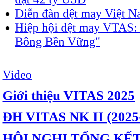
Diễn đàn dệt may Việt N
Hiệp hội dệt may VTAS:
Bông Bền Vững"
Video
Giới thiệu VITAS 2025
ĐH VITAS NK II (2025
HỘI NGHỊ TỔNG KẾT