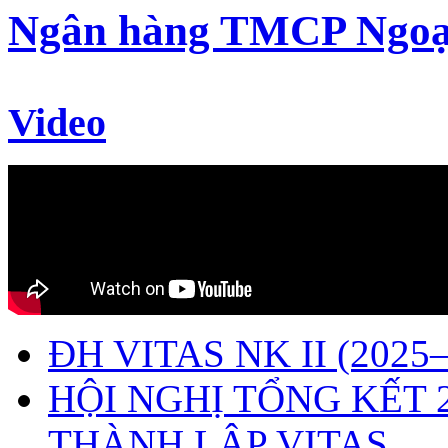
Ngân hàng TMCP Ngoạ
Video
ĐH VITAS NK II (2025–
HỘI NGHỊ TỔNG KẾT 
THÀNH LẬP VITAS