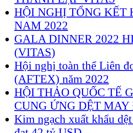
HỘI NGHỊ TỔNG KẾT 
NAM 2022
GALA DINNER 2022 H
(VITAS)
Hội nghị toàn thể Liên
(AFTEX) năm 2022
HỘI THẢO QUỐC TẾ G
CUNG ỨNG DỆT MAY 
Kim ngạch xuất khẩu dệ
đạt 42 tỷ USD