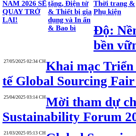
NAM 2026 SẼ
tặng, Điện tử
Thời trang &
QUAY TRỞ
& Thiết bị gia
Phụ kiện
LẠI!
dụng và In ấn
Độ: Nền
& Bao bì
bền vữ
27/05/2025 02:34 CH
Khai mạc Triển
tế Global Sourcing Fai
25/04/2025 03:14 CH
Mời tham dự c
Sustainability Forum 2
21/03/2025 05:13 CH