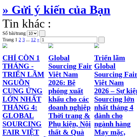
» Gửi ý kiến của Bạn
Tin khác :
Số bài/trang
Trang
1
2
3
...
12
»
CHỈ CÒN 1
Global
Triển lãm
THÁNG -
Sourcing Fair
Global
TRIỂN LÃM
Việt Nam
Sourcing Fai
NGUỒN
2026: Bệ
Việt Nam
CUNG ỨNG
phóng xuất
2026 – Sự kiệ
LỚN NHẤT
khẩu cho các
Sourcing lớn
THÁNG 4:
doanh nghiệp
nhất tháng 4
GLOBAL
Thời trang &
dành cho
SOURCING
Phụ kiện, Nội
ngành hàng
FAIR VIỆT
thất & Quà
May mặc,