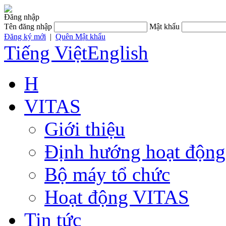
Đăng nhập
Tên đăng nhập
Mật khẩu
Đăng ký mới
|
Quên Mật khẩu
Tiếng Việt
English
H
VITAS
Giới thiệu
Định hướng hoạt động
Bộ máy tổ chức
Hoạt động VITAS
Tin tức