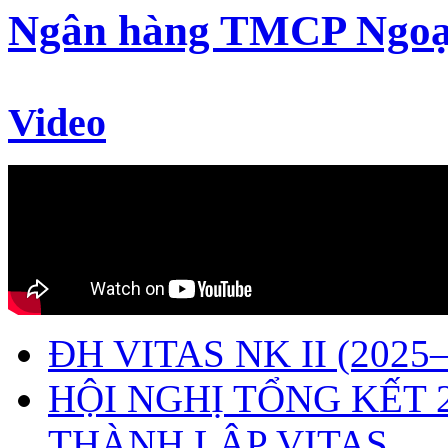
Ngân hàng TMCP Ngoạ
Video
ĐH VITAS NK II (2025–
HỘI NGHỊ TỔNG KẾT 
THÀNH LẬP VITAS