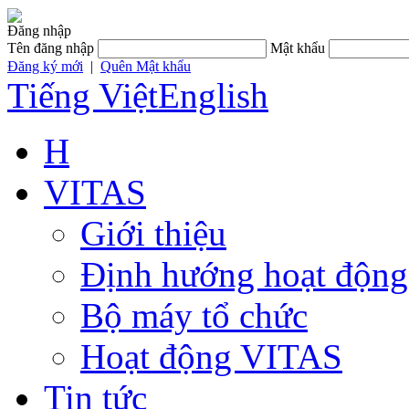
Đăng nhập
Tên đăng nhập
Mật khẩu
Đăng ký mới
|
Quên Mật khẩu
Tiếng Việt
English
H
VITAS
Giới thiệu
Định hướng hoạt động
Bộ máy tổ chức
Hoạt động VITAS
Tin tức