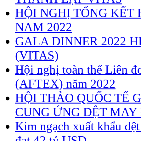
HỘI NGHỊ TỔNG KẾT 
NAM 2022
GALA DINNER 2022 H
(VITAS)
Hội nghị toàn thể Liên
(AFTEX) năm 2022
HỘI THẢO QUỐC TẾ G
CUNG ỨNG DỆT MAY 
Kim ngạch xuất khẩu dệ
đạt 42 tỷ USD