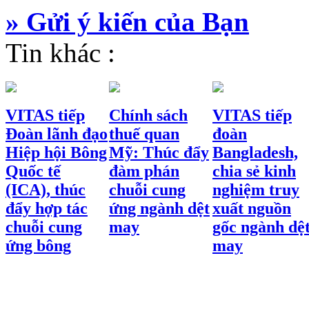
» Gửi ý kiến của Bạn
Tin khác :
VITAS tiếp
Chính sách
VITAS tiếp
Đoàn lãnh đạo
thuế quan
đoàn
Hiệp hội Bông
Mỹ: Thúc đẩy
Bangladesh,
Quốc tế
đàm phán
chia sẻ kinh
(ICA), thúc
chuỗi cung
nghiệm truy
đẩy hợp tác
ứng ngành dệt
xuất nguồn
chuỗi cung
may
gốc ngành dệ
ứng bông
may