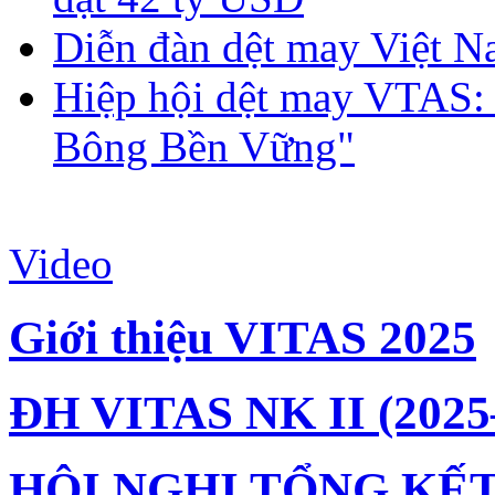
Diễn đàn dệt may Việt N
Hiệp hội dệt may VTAS:
Bông Bền Vững"
Video
Giới thiệu VITAS 2025
ĐH VITAS NK II (2025
HỘI NGHỊ TỔNG KẾT