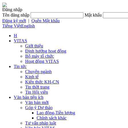
Đăng nhập
Tên đăng nhập
Mật khẩu
Đăng ký mới
|
Quên Mật khẩu
Tiếng Việt
English
H
VITAS
Giới thiệu
Định hướng hoạt động
Bộ máy tổ chức
Hoạt động VITAS
Tin tức
Chuyên ngành
Kinh tế
Kiến thức KH-CN
Tin thời trang
Tin Hội viên
Văn bản tiện ích
Văn bản mới
Góp ý Dự thảo
Lao động-Tiền lương
Chính sách khác
Tư vấn pháp luật