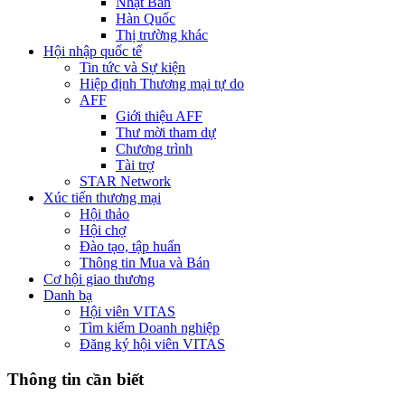
Nhật Bản
Hàn Quốc
Thị trường khác
Hội nhập quốc tế
Tin tức và Sự kiện
Hiệp định Thương mại tự do
AFF
Giới thiệu AFF
Thư mời tham dự
Chương trình
Tài trợ
STAR Network
Xúc tiến thương mại
Hội thảo
Hội chợ
Đào tạo, tập huấn
Thông tin Mua và Bán
Cơ hội giao thương
Danh bạ
Hội viên VITAS
Tìm kiếm Doanh nghiệp
Đăng ký hội viên VITAS
Thông tin cần biết