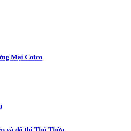
ơng Mại Cotco
h
ệp và đô thị Thủ Thừa