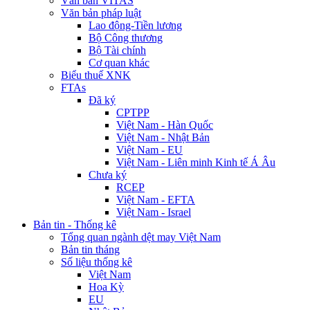
Văn bản VITAS
Văn bản pháp luật
Lao động-Tiền lương
Bộ Công thương
Bộ Tài chính
Cơ quan khác
Biểu thuế XNK
FTAs
Đã ký
CPTPP
Việt Nam - Hàn Quốc
Việt Nam - Nhật Bản
Việt Nam - EU
Việt Nam - Liên minh Kinh tế Á Âu
Chưa ký
RCEP
Việt Nam - EFTA
Việt Nam - Israel
Bản tin - Thống kê
Tổng quan ngành dệt may Việt Nam
Bản tin tháng
Số liệu thống kê
Việt Nam
Hoa Kỳ
EU