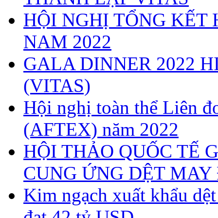
HỘI NGHỊ TỔNG KẾT 
NAM 2022
GALA DINNER 2022 H
(VITAS)
Hội nghị toàn thể Liên
(AFTEX) năm 2022
HỘI THẢO QUỐC TẾ G
CUNG ỨNG DỆT MAY 
Kim ngạch xuất khẩu dệ
đạt 42 tỷ USD