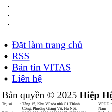
Đặt làm trang chủ
RSS
Bản tin VITAS
Liên hệ
Bản quyền © 2025
Hiệp H
Trụ sở
:
Tầng 15, Khu VP tòa nhà C1 Thành
VPĐD p
Công, Phường Giảng Võ, Hà Nội .
Nam