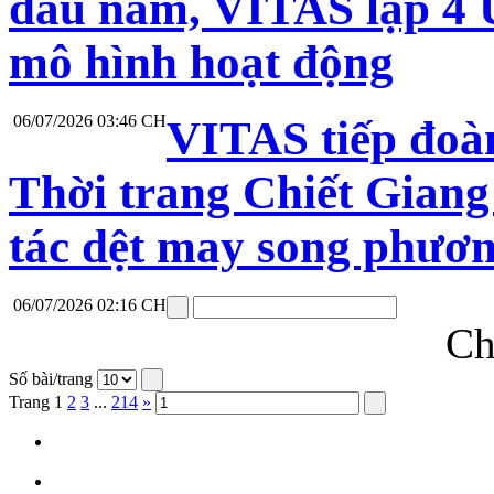
đầu năm, VITAS lập 4 Ủ
mô hình hoạt động
06/07/2026 03:46 CH
VITAS tiếp đoà
Thời trang Chiết Giang
tác dệt may song phươ
06/07/2026 02:16 CH
Ch
Số bài/trang
Trang
1
2
3
...
214
»