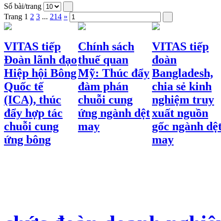
Số bài/trang
Trang
1
2
3
...
214
»
VITAS tiếp
Chính sách
VITAS tiếp
Đoàn lãnh đạo
thuế quan
đoàn
Hiệp hội Bông
Mỹ: Thúc đẩy
Bangladesh,
Quốc tế
đàm phán
chia sẻ kinh
(ICA), thúc
chuỗi cung
nghiệm truy
đẩy hợp tác
ứng ngành dệt
xuất nguồn
chuỗi cung
may
gốc ngành dệ
ứng bông
may