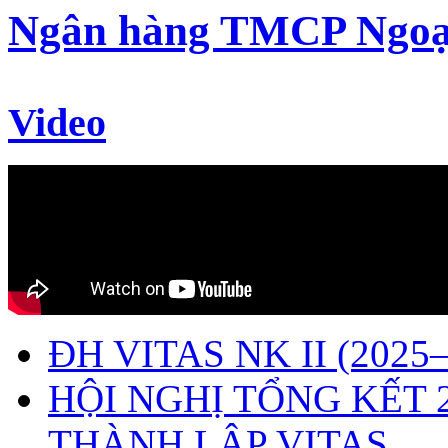
Ngân hàng TMCP Ngoạ
Video
ĐH VITAS NK II (2025–
HỘI NGHỊ TỔNG KẾT 
THÀNH LẬP VITAS