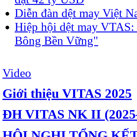
Diễn đàn dệt may Việt N
Hiệp hội dệt may VTAS:
Bông Bền Vững"
Video
Giới thiệu VITAS 2025
ĐH VITAS NK II (2025
HỘI NGHỊ TỔNG KẾT