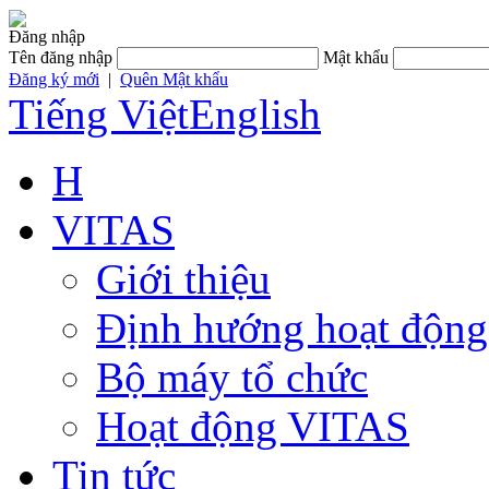
Đăng nhập
Tên đăng nhập
Mật khẩu
Đăng ký mới
|
Quên Mật khẩu
Tiếng Việt
English
H
VITAS
Giới thiệu
Định hướng hoạt động
Bộ máy tổ chức
Hoạt động VITAS
Tin tức