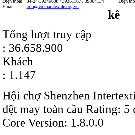
Điện thoại
:
84-24-39349608 / 39361167 / 39364134
Điện tho
Email
:
info@vietnamtextile.org.vn
kê
Tổng lượt truy cập
: 36.658.900
Khách
: 1.147
Hội chợ Shenzhen Intertext
dệt may toàn cầu
Rating:
5
Core Version: 1.8.0.0