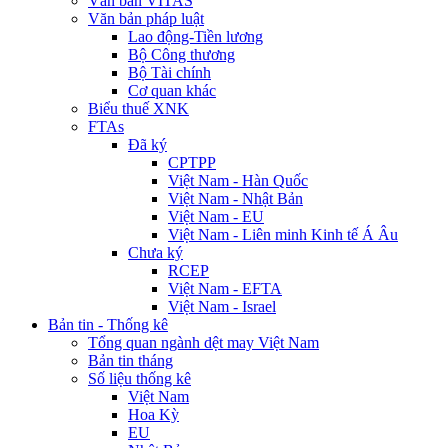
Văn bản VITAS
Văn bản pháp luật
Lao động-Tiền lương
Bộ Công thương
Bộ Tài chính
Cơ quan khác
Biểu thuế XNK
FTAs
Đã ký
CPTPP
Việt Nam - Hàn Quốc
Việt Nam - Nhật Bản
Việt Nam - EU
Việt Nam - Liên minh Kinh tế Á Âu
Chưa ký
RCEP
Việt Nam - EFTA
Việt Nam - Israel
Bản tin - Thống kê
Tổng quan ngành dệt may Việt Nam
Bản tin tháng
Số liệu thống kê
Việt Nam
Hoa Kỳ
EU