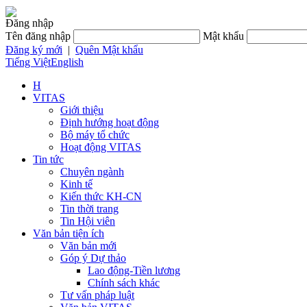
Đăng nhập
Tên đăng nhập
Mật khẩu
Đăng ký mới
|
Quên Mật khẩu
Tiếng Việt
English
H
VITAS
Giới thiệu
Định hướng hoạt động
Bộ máy tổ chức
Hoạt động VITAS
Tin tức
Chuyên ngành
Kinh tế
Kiến thức KH-CN
Tin thời trang
Tin Hội viên
Văn bản tiện ích
Văn bản mới
Góp ý Dự thảo
Lao động-Tiền lương
Chính sách khác
Tư vấn pháp luật