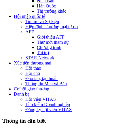
Nhật Bản
Hàn Quốc
Thị trường khác
Hội nhập quốc tế
Tin tức và Sự kiện
Hiệp định Thương mại tự do
AFF
Giới thiệu AFF
Thư mời tham dự
Chương trình
Tài trợ
STAR Network
Xúc tiến thương mại
Hội thảo
Hội chợ
Đào tạo, tập huấn
Thông tin Mua và Bán
Cơ hội giao thương
Danh bạ
Hội viên VITAS
Tìm kiếm Doanh nghiệp
Đăng ký hội viên VITAS
Thông tin cần biết