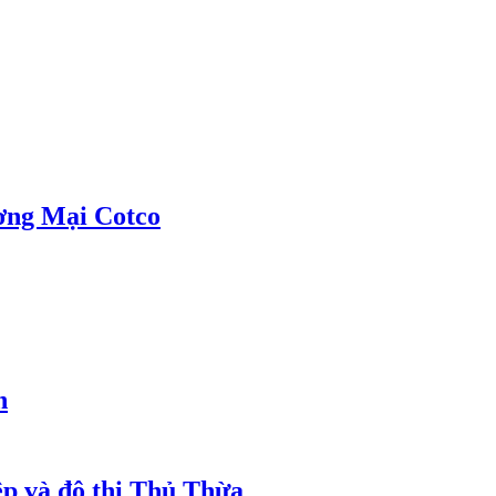
ơng Mại Cotco
h
ệp và đô thị Thủ Thừa