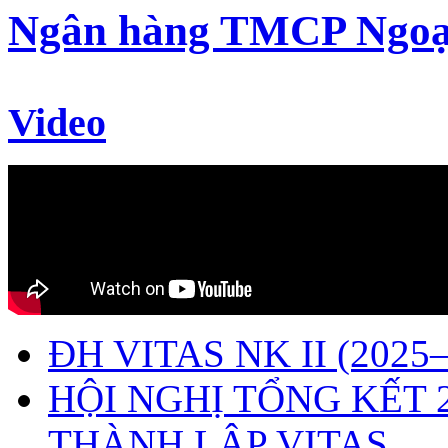
Ngân hàng TMCP Ngoạ
Video
ĐH VITAS NK II (2025–
HỘI NGHỊ TỔNG KẾT 
THÀNH LẬP VITAS