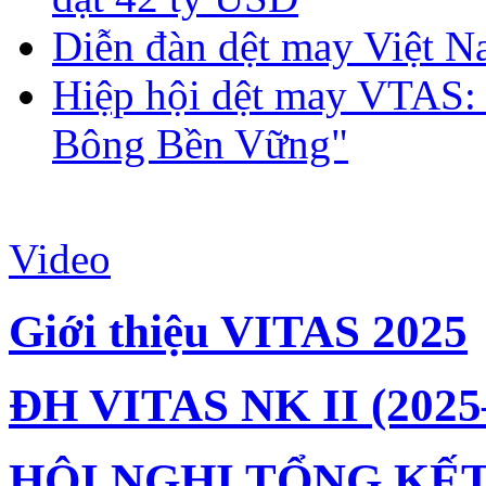
Diễn đàn dệt may Việt N
Hiệp hội dệt may VTAS:
Bông Bền Vững"
Video
Giới thiệu VITAS 2025
ĐH VITAS NK II (2025
HỘI NGHỊ TỔNG KẾT