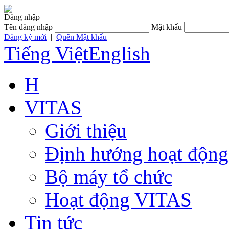
Đăng nhập
Tên đăng nhập
Mật khẩu
Đăng ký mới
|
Quên Mật khẩu
Tiếng Việt
English
H
VITAS
Giới thiệu
Định hướng hoạt động
Bộ máy tổ chức
Hoạt động VITAS
Tin tức