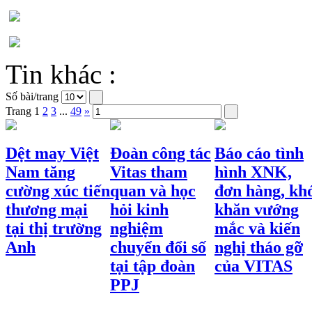
Tin khác :
Số bài/trang
Trang
1
2
3
...
49
»
Dệt may Việt
Đoàn công tác
Báo cáo tình
Nam tăng
Vitas tham
hình XNK,
cường xúc tiến
quan và học
đơn hàng, kh
thương mại
hỏi kinh
khăn vướng
tại thị trường
nghiệm
mắc và kiến
Anh
chuyển đổi số
nghị tháo gỡ
tại tập đoàn
của VITAS
PPJ