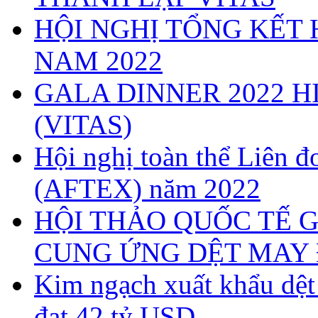
HỘI NGHỊ TỔNG KẾT 
NAM 2022
GALA DINNER 2022 H
(VITAS)
Hội nghị toàn thể Liên
(AFTEX) năm 2022
HỘI THẢO QUỐC TẾ G
CUNG ỨNG DỆT MAY 
Kim ngạch xuất khẩu dệ
đạt 42 tỷ USD