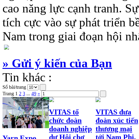
cao năng lực cạnh tranh. S
tích cực vào sự phát triển 
Nam trong giai đoạn hội nh
» Gửi ý kiến của Bạn
Tin khác :
Số bài/trang
Trang
1
2
3
...
49
»
VITAS tổ
VITAS đưa
chức đoàn
đoàn xúc tiến
doanh nghiệp
thương mại
dự Hội chợ
tới Nam Phi,
Yarn Expo