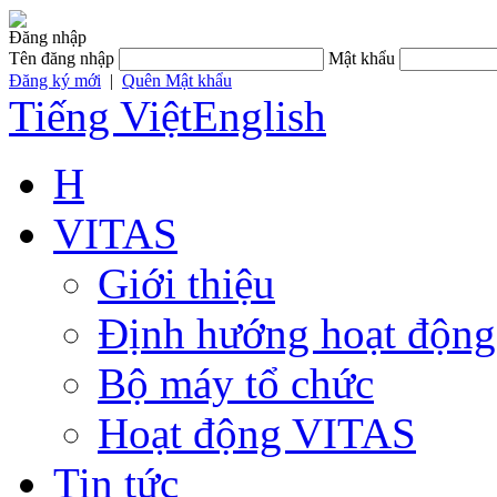
Đăng nhập
Tên đăng nhập
Mật khẩu
Đăng ký mới
|
Quên Mật khẩu
Tiếng Việt
English
H
VITAS
Giới thiệu
Định hướng hoạt động
Bộ máy tổ chức
Hoạt động VITAS
Tin tức