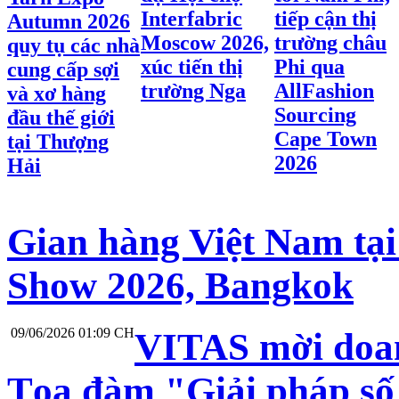
Interfabric
tiếp cận thị
Autumn 2026
Moscow 2026,
trường châu
quy tụ các nhà
xúc tiến thị
Phi qua
cung cấp sợi
trường Nga
AllFashion
và xơ hàng
Sourcing
đầu thế giới
Cape Town
tại Thượng
2026
Hải
Gian hàng Việt Nam tại
Show 2026, Bangkok
09/06/2026 01:09 CH
VITAS mời doan
Tọa đàm "Giải pháp số 