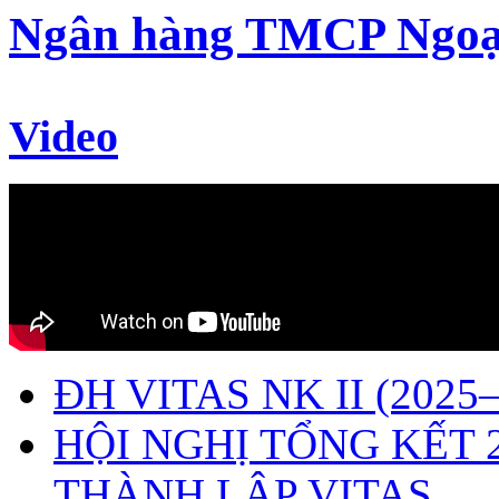
Ngân hàng TMCP Ngoạ
Video
ĐH VITAS NK II (2025–
HỘI NGHỊ TỔNG KẾT 
THÀNH LẬP VITAS