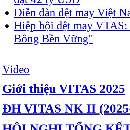
Diễn đàn dệt may Việt N
Hiệp hội dệt may VTAS:
Bông Bền Vững"
Video
Giới thiệu VITAS 2025
ĐH VITAS NK II (2025
HỘI NGHỊ TỔNG KẾT