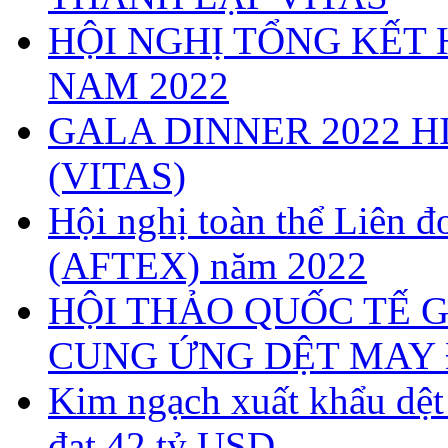
HỘI NGHỊ TỔNG KẾT 
NAM 2022
GALA DINNER 2022 H
(VITAS)
Hội nghị toàn thể Liên
(AFTEX) năm 2022
HỘI THẢO QUỐC TẾ G
CUNG ỨNG DỆT MAY 
Kim ngạch xuất khẩu dệ
đạt 42 tỷ USD