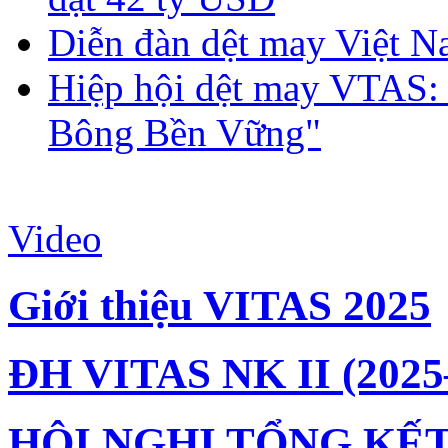
Diễn đàn dệt may Việt N
Hiệp hội dệt may VTAS:
Bông Bền Vững"
Video
Giới thiệu VITAS 2025
ĐH VITAS NK II (2025
HỘI NGHỊ TỔNG KẾT