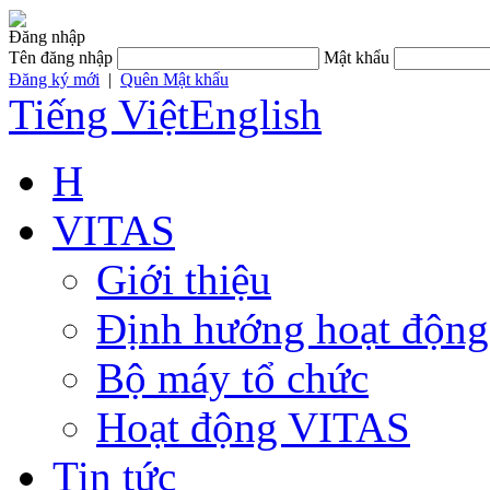
Đăng nhập
Tên đăng nhập
Mật khẩu
Đăng ký mới
|
Quên Mật khẩu
Tiếng Việt
English
H
VITAS
Giới thiệu
Định hướng hoạt động
Bộ máy tổ chức
Hoạt động VITAS
Tin tức