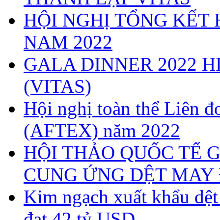
HỘI NGHỊ TỔNG KẾT 
NAM 2022
GALA DINNER 2022 H
(VITAS)
Hội nghị toàn thể Liên
(AFTEX) năm 2022
HỘI THẢO QUỐC TẾ G
CUNG ỨNG DỆT MAY 
Kim ngạch xuất khẩu dệ
đạt 42 tỷ USD