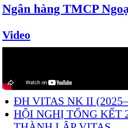
Ngân hàng TMCP Ngoạ
Video
ĐH VITAS NK II (2025–
HỘI NGHỊ TỔNG KẾT 
THÀNH LẬP VITAS