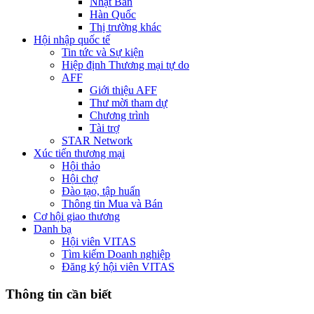
Nhật Bản
Hàn Quốc
Thị trường khác
Hội nhập quốc tế
Tin tức và Sự kiện
Hiệp định Thương mại tự do
AFF
Giới thiệu AFF
Thư mời tham dự
Chương trình
Tài trợ
STAR Network
Xúc tiến thương mại
Hội thảo
Hội chợ
Đào tạo, tập huấn
Thông tin Mua và Bán
Cơ hội giao thương
Danh bạ
Hội viên VITAS
Tìm kiếm Doanh nghiệp
Đăng ký hội viên VITAS
Thông tin cần biết