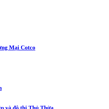
ơng Mại Cotco
h
ệp và đô thị Thủ Thừa