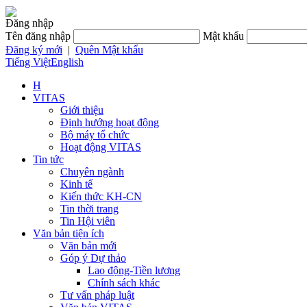
Đăng nhập
Tên đăng nhập
Mật khẩu
Đăng ký mới
|
Quên Mật khẩu
Tiếng Việt
English
H
VITAS
Giới thiệu
Định hướng hoạt động
Bộ máy tổ chức
Hoạt động VITAS
Tin tức
Chuyên ngành
Kinh tế
Kiến thức KH-CN
Tin thời trang
Tin Hội viên
Văn bản tiện ích
Văn bản mới
Góp ý Dự thảo
Lao động-Tiền lương
Chính sách khác
Tư vấn pháp luật