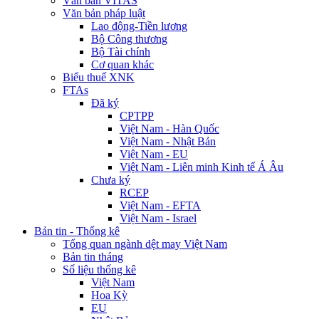
Văn bản VITAS
Văn bản pháp luật
Lao động-Tiền lương
Bộ Công thương
Bộ Tài chính
Cơ quan khác
Biểu thuế XNK
FTAs
Đã ký
CPTPP
Việt Nam - Hàn Quốc
Việt Nam - Nhật Bản
Việt Nam - EU
Việt Nam - Liên minh Kinh tế Á Âu
Chưa ký
RCEP
Việt Nam - EFTA
Việt Nam - Israel
Bản tin - Thống kê
Tổng quan ngành dệt may Việt Nam
Bản tin tháng
Số liệu thống kê
Việt Nam
Hoa Kỳ
EU