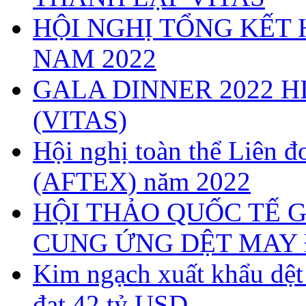
HỘI NGHỊ TỔNG KẾT 
NAM 2022
GALA DINNER 2022 H
(VITAS)
Hội nghị toàn thể Liên
(AFTEX) năm 2022
HỘI THẢO QUỐC TẾ G
CUNG ỨNG DỆT MAY 
Kim ngạch xuất khẩu dệ
đạt 42 tỷ USD