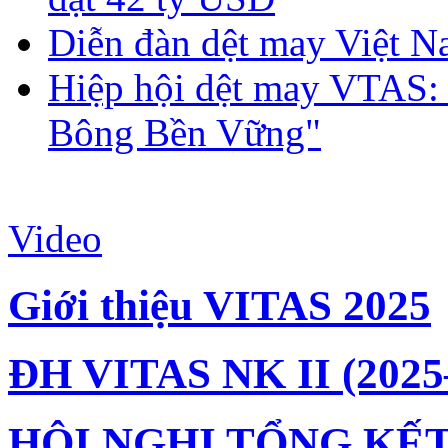
Diễn đàn dệt may Việt N
Hiệp hội dệt may VTAS:
Bông Bền Vững"
Video
Giới thiệu VITAS 2025
ĐH VITAS NK II (2025
HỘI NGHỊ TỔNG KẾT