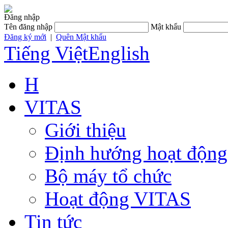
Đăng nhập
Tên đăng nhập
Mật khẩu
Đăng ký mới
|
Quên Mật khẩu
Tiếng Việt
English
H
VITAS
Giới thiệu
Định hướng hoạt động
Bộ máy tổ chức
Hoạt động VITAS
Tin tức