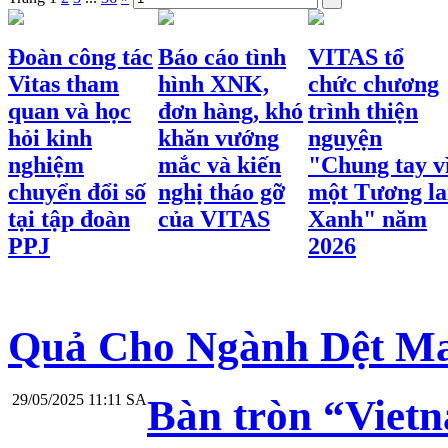
Đoàn công tác
Báo cáo tình
VITAS tổ
Vitas tham
hình XNK,
chức chương
quan và học
đơn hàng, khó
trình thiện
hỏi kinh
khăn vướng
nguyện
nghiệm
mắc và kiến
"Chung tay v
chuyển đổi số
nghị tháo gỡ
một Tương la
tại tập đoàn
của VITAS
Xanh" năm
PPJ
2026
Quả Cho Ngành Dệt M
29/05/2025 11:11 SA
Bàn tròn “Vietna