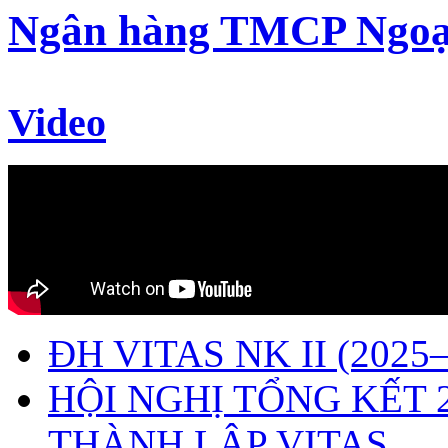
Ngân hàng TMCP Ngoạ
Video
ĐH VITAS NK II (2025–
HỘI NGHỊ TỔNG KẾT 
THÀNH LẬP VITAS