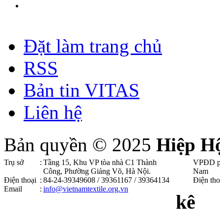
Đặt làm trang chủ
RSS
Bản tin VITAS
Liên hệ
Bản quyền © 2025
Hiệp H
Trụ sở
:
Tầng 15, Khu VP tòa nhà C1 Thành
VPĐD p
Công, Phường Giảng Võ, Hà Nội .
Nam
Điện thoại
:
84-24-39349608 / 39361167 / 39364134
Điện tho
Email
:
info@vietnamtextile.org.vn
kê