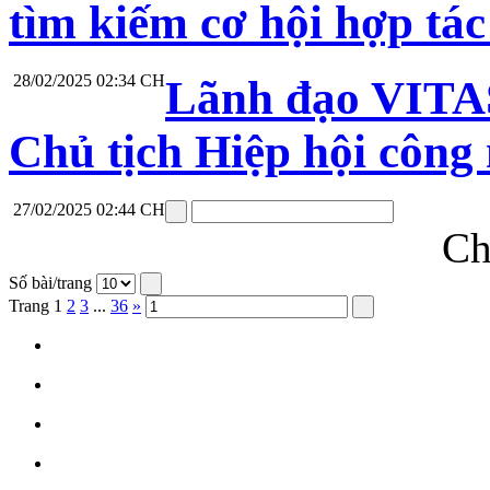
tìm kiếm cơ hội hợp tác
28/02/2025 02:34 CH
Lãnh đạo VITAS
Chủ tịch Hiệp hội công
27/02/2025 02:44 CH
Ch
Số bài/trang
Trang
1
2
3
...
36
»