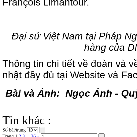
François Limantour.
Đại sứ Việt Nam tại Pháp N
hàng của D
Thông tin chi tiết về đoàn và 
nhật đầy đủ tại Website và Fa
Bài và Ảnh: Ngọc Ánh - Qu
Tin khác :
Số bài/trang
Trang
1
2
3
...
36
»