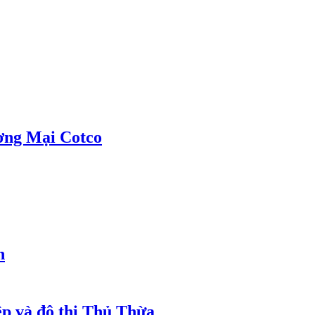
ơng Mại Cotco
h
ệp và đô thị Thủ Thừa