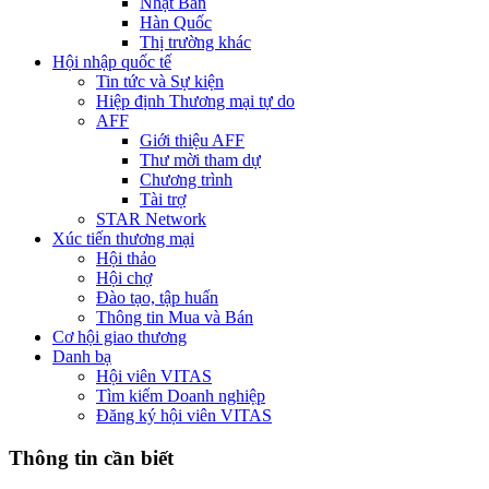
Nhật Bản
Hàn Quốc
Thị trường khác
Hội nhập quốc tế
Tin tức và Sự kiện
Hiệp định Thương mại tự do
AFF
Giới thiệu AFF
Thư mời tham dự
Chương trình
Tài trợ
STAR Network
Xúc tiến thương mại
Hội thảo
Hội chợ
Đào tạo, tập huấn
Thông tin Mua và Bán
Cơ hội giao thương
Danh bạ
Hội viên VITAS
Tìm kiếm Doanh nghiệp
Đăng ký hội viên VITAS
Thông tin cần biết