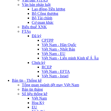
Văn bản VITAS
Văn bản pháp luật
Lao động-Tiền lương
Bộ Công thương
Bộ Tài chính
Cơ quan khác
Biểu thuế XNK
FTAs
Đã ký
CPTPP
Việt Nam - Hàn Quốc
Việt Nam - Nhật Bản
Việt Nam - EU
Việt Nam - Liên minh Kinh tế Á Âu
Chưa ký
RCEP
Việt Nam - EFTA
Việt Nam - Israel
Bản tin - Thống kê
Tổng quan ngành dệt may Việt Nam
Bản tin tháng
Số liệu thống kê
Việt Nam
Hoa Kỳ
EU