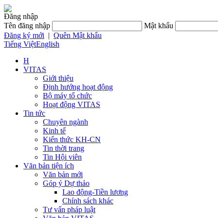
Đăng nhập
Tên đăng nhập
Mật khẩu
Đăng ký mới
|
Quên Mật khẩu
Tiếng Việt
English
H
VITAS
Giới thiệu
Định hướng hoạt động
Bộ máy tổ chức
Hoạt động VITAS
Tin tức
Chuyên ngành
Kinh tế
Kiến thức KH-CN
Tin thời trang
Tin Hội viên
Văn bản tiện ích
Văn bản mới
Góp ý Dự thảo
Lao động-Tiền lương
Chính sách khác
Tư vấn pháp luật