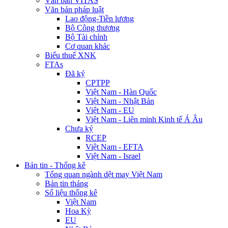
Văn bản VITAS
Văn bản pháp luật
Lao động-Tiền lương
Bộ Công thương
Bộ Tài chính
Cơ quan khác
Biểu thuế XNK
FTAs
Đã ký
CPTPP
Việt Nam - Hàn Quốc
Việt Nam - Nhật Bản
Việt Nam - EU
Việt Nam - Liên minh Kinh tế Á Âu
Chưa ký
RCEP
Việt Nam - EFTA
Việt Nam - Israel
Bản tin - Thống kê
Tổng quan ngành dệt may Việt Nam
Bản tin tháng
Số liệu thống kê
Việt Nam
Hoa Kỳ
EU