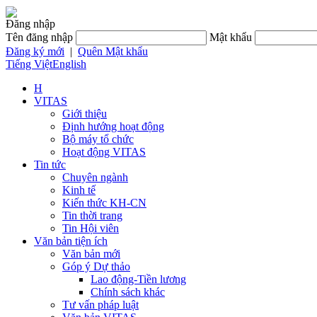
Đăng nhập
Tên đăng nhập
Mật khẩu
Đăng ký mới
|
Quên Mật khẩu
Tiếng Việt
English
H
VITAS
Giới thiệu
Định hướng hoạt động
Bộ máy tổ chức
Hoạt động VITAS
Tin tức
Chuyên ngành
Kinh tế
Kiến thức KH-CN
Tin thời trang
Tin Hội viên
Văn bản tiện ích
Văn bản mới
Góp ý Dự thảo
Lao động-Tiền lương
Chính sách khác
Tư vấn pháp luật