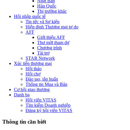
Nhật Bản
Hàn Quốc
Thị trường khác
Hội nhập quốc tế
Tin tức và Sự kiện
Hiệp định Thương mại tự do
AFF
Giới thiệu AFF
Thư mời tham dự
Chương trình
Tài trợ
STAR Network
Xúc tiến thương mại
Hội thảo
Hội chợ
Đào tạo, tập huấn
Thông tin Mua và Bán
Cơ hội giao thương
Danh bạ
Hội viên VITAS
Tìm kiếm Doanh nghiệp
Đăng ký hội viên VITAS
Thông tin cần biết