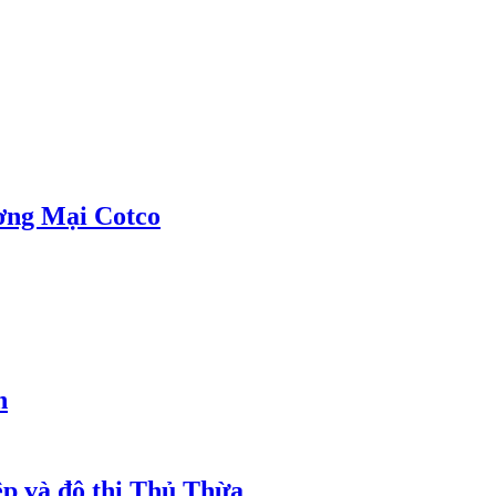
ơng Mại Cotco
h
ệp và đô thị Thủ Thừa