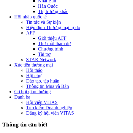
Nhật Bản
Hàn Quốc
Thị trường khác
Hội nhập quốc tế
Tin tức và Sự kiện
Hiệp định Thương mại tự do
AFF
Giới thiệu AFF
Thư mời tham dự
Chương trình
Tài trợ
STAR Network
Xúc tiến thương mại
Hội thảo
Hội chợ
Đào tạo, tập huấn
Thông tin Mua và Bán
Cơ hội giao thương
Danh bạ
Hội viên VITAS
Tìm kiếm Doanh nghiệp
Đăng ký hội viên VITAS
Thông tin cần biết