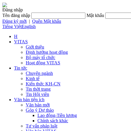
Đăng nhập
Tên đăng nhập
Mật khẩu
Đăng ký mới
|
Quên Mật khẩu
Tiếng Việt
English
H
VITAS
Giới thiệu
Định hướng hoạt động
Bộ máy tổ chức
Hoạt động VITAS
Tin tức
Chuyên ngành
Kinh tế
Kiến thức KH-CN
Tin thời trang
Tin Hội viên
Văn bản tiện ích
Văn bản mới
Góp ý Dự thảo
Lao động-Tiền lương
Chính sách khác
Tư vấn pháp luật