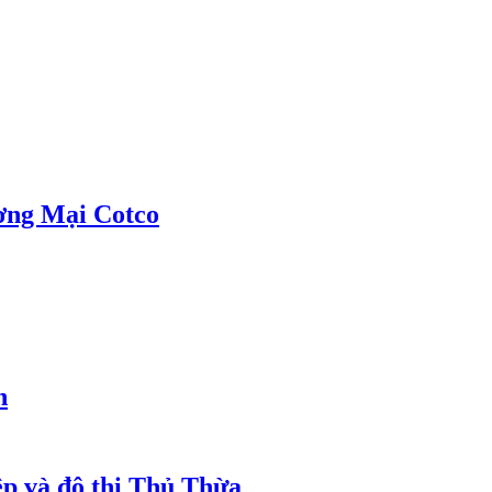
ơng Mại Cotco
h
ệp và đô thị Thủ Thừa