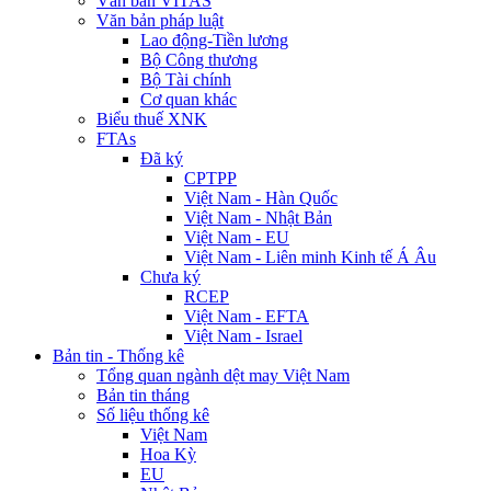
Văn bản VITAS
Văn bản pháp luật
Lao động-Tiền lương
Bộ Công thương
Bộ Tài chính
Cơ quan khác
Biểu thuế XNK
FTAs
Đã ký
CPTPP
Việt Nam - Hàn Quốc
Việt Nam - Nhật Bản
Việt Nam - EU
Việt Nam - Liên minh Kinh tế Á Âu
Chưa ký
RCEP
Việt Nam - EFTA
Việt Nam - Israel
Bản tin - Thống kê
Tổng quan ngành dệt may Việt Nam
Bản tin tháng
Số liệu thống kê
Việt Nam
Hoa Kỳ
EU