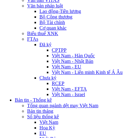
Văn bản VITAS
Văn bản pháp luật
Lao động-Tiền lương
Bộ Công thương
Bộ Tài chính
Cơ quan khác
Biểu thuế XNK
FTAs
Đã ký
CPTPP
Việt Nam - Hàn Quốc
Việt Nam - Nhật Bản
Việt Nam - EU
Việt Nam - Liên minh Kinh tế Á Âu
Chưa ký
RCEP
Việt Nam - EFTA
Việt Nam - Israel
Bản tin - Thống kê
Tổng quan ngành dệt may Việt Nam
Bản tin tháng
Số liệu thống kê
Việt Nam
Hoa Kỳ
EU