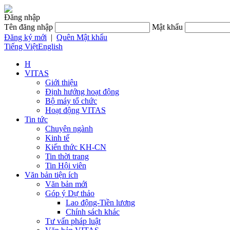
Đăng nhập
Tên đăng nhập
Mật khẩu
Đăng ký mới
|
Quên Mật khẩu
Tiếng Việt
English
H
VITAS
Giới thiệu
Định hướng hoạt động
Bộ máy tổ chức
Hoạt động VITAS
Tin tức
Chuyên ngành
Kinh tế
Kiến thức KH-CN
Tin thời trang
Tin Hội viên
Văn bản tiện ích
Văn bản mới
Góp ý Dự thảo
Lao động-Tiền lương
Chính sách khác
Tư vấn pháp luật