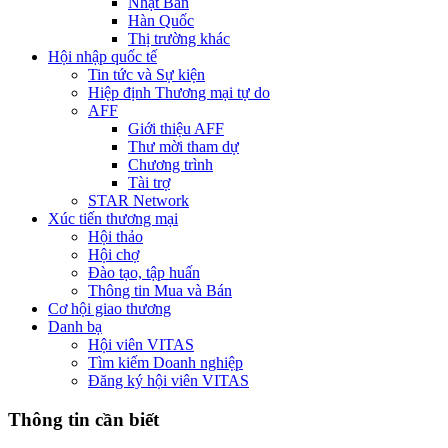
Nhật Bản
Hàn Quốc
Thị trường khác
Hội nhập quốc tế
Tin tức và Sự kiện
Hiệp định Thương mại tự do
AFF
Giới thiệu AFF
Thư mời tham dự
Chương trình
Tài trợ
STAR Network
Xúc tiến thương mại
Hội thảo
Hội chợ
Đào tạo, tập huấn
Thông tin Mua và Bán
Cơ hội giao thương
Danh bạ
Hội viên VITAS
Tìm kiếm Doanh nghiệp
Đăng ký hội viên VITAS
Thông tin cần biết