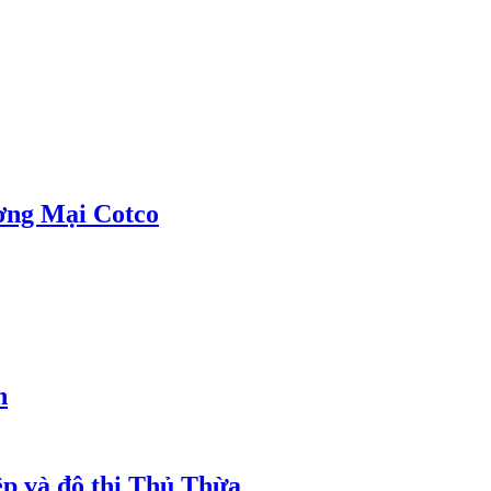
ơng Mại Cotco
h
ệp và đô thị Thủ Thừa