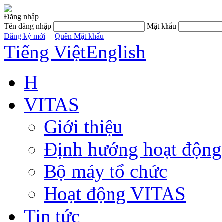
Đăng nhập
Tên đăng nhập
Mật khẩu
Đăng ký mới
|
Quên Mật khẩu
Tiếng Việt
English
H
VITAS
Giới thiệu
Định hướng hoạt động
Bộ máy tổ chức
Hoạt động VITAS
Tin tức