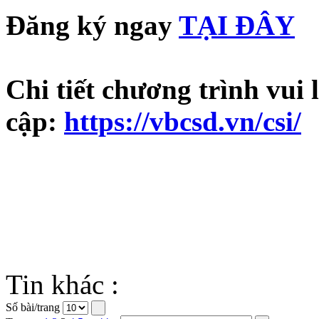
Đăng ký ngay
TẠI ĐÂY
Chi tiết chương trình vui 
cập:
https://vbcsd.vn/csi/
Tin khác :
Số bài/trang