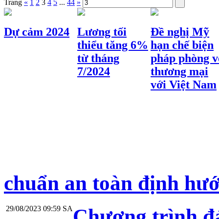
Trang
«
1
2
3
4
5
...
44
»
Dự cảm 2024
Lương tối
Đề nghị Mỹ
thiểu tăng 6%
hạn chế biện
từ tháng
pháp phòng v
7/2024
thương mại
với Việt Nam
chuẩn an toàn định hư
29/08/2023 09:59 SA
Chương trình đá