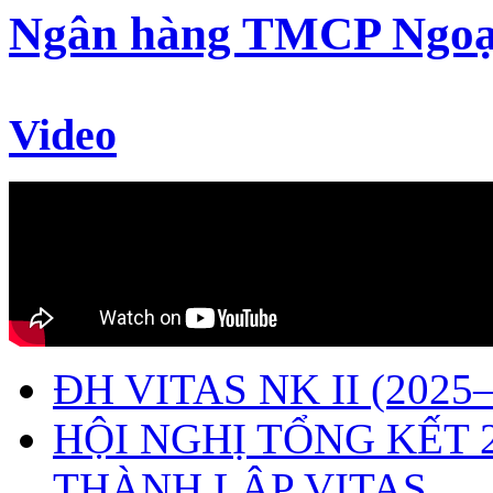
Ngân hàng TMCP Ngoạ
Video
ĐH VITAS NK II (2025–
HỘI NGHỊ TỔNG KẾT 
THÀNH LẬP VITAS