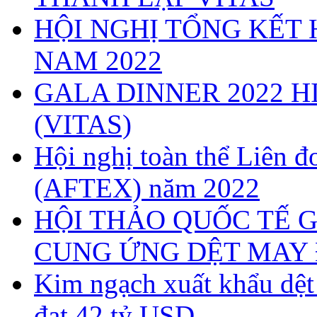
HỘI NGHỊ TỔNG KẾT 
NAM 2022
GALA DINNER 2022 H
(VITAS)
Hội nghị toàn thể Liên
(AFTEX) năm 2022
HỘI THẢO QUỐC TẾ G
CUNG ỨNG DỆT MAY 
Kim ngạch xuất khẩu dệ
đạt 42 tỷ USD