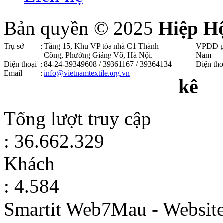
Bản quyền © 2025
Hiệp H
Trụ sở
:
Tầng 15, Khu VP tòa nhà C1 Thành
VPĐD p
Công, Phường Giảng Võ, Hà Nội .
Nam
Điện thoại
:
84-24-39349608 / 39361167 / 39364134
Điện tho
Email
:
info@vietnamtextile.org.vn
kê
Tổng lượt truy cập
: 36.662.329
Khách
: 4.584
Smartit Web7Mau - Websit