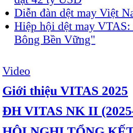
Diễn đàn dệt may Việt N
Hiệp hội dệt may VTAS:
Bông Bền Vững"
Video
Giới thiệu VITAS 2025
ĐH VITAS NK II (2025
HỘI NGHỊ TỔNG KẾT