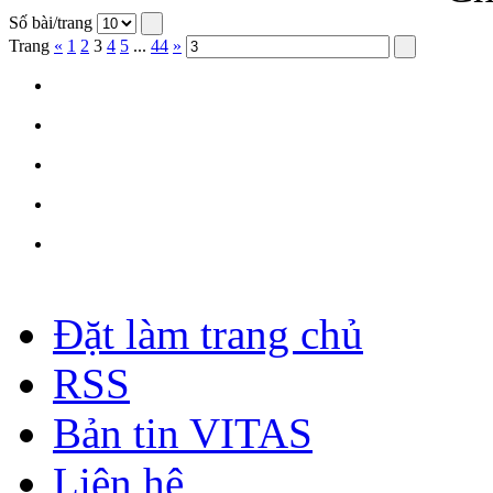
Số bài/trang
Trang
«
1
2
3
4
5
...
44
»
Đặt làm trang chủ
RSS
Bản tin VITAS
Liên hệ