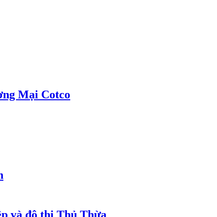
ơng Mại Cotco
h
ệp và đô thị Thủ Thừa