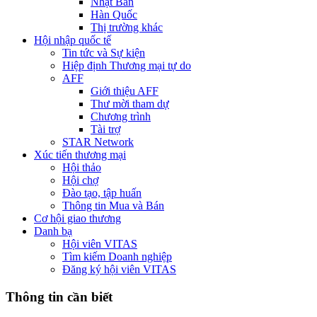
Nhật Bản
Hàn Quốc
Thị trường khác
Hội nhập quốc tế
Tin tức và Sự kiện
Hiệp định Thương mại tự do
AFF
Giới thiệu AFF
Thư mời tham dự
Chương trình
Tài trợ
STAR Network
Xúc tiến thương mại
Hội thảo
Hội chợ
Đào tạo, tập huấn
Thông tin Mua và Bán
Cơ hội giao thương
Danh bạ
Hội viên VITAS
Tìm kiếm Doanh nghiệp
Đăng ký hội viên VITAS
Thông tin cần biết