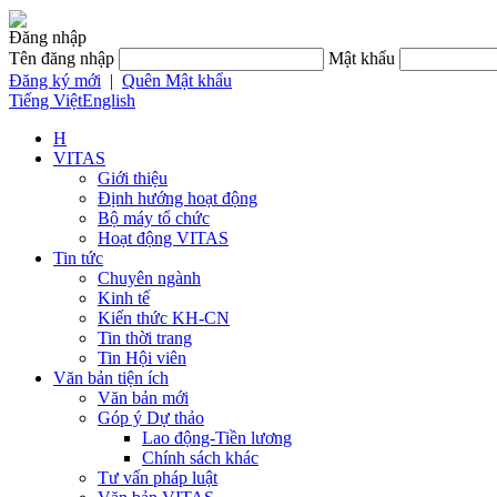
Đăng nhập
Tên đăng nhập
Mật khẩu
Đăng ký mới
|
Quên Mật khẩu
Tiếng Việt
English
H
VITAS
Giới thiệu
Định hướng hoạt động
Bộ máy tổ chức
Hoạt động VITAS
Tin tức
Chuyên ngành
Kinh tế
Kiến thức KH-CN
Tin thời trang
Tin Hội viên
Văn bản tiện ích
Văn bản mới
Góp ý Dự thảo
Lao động-Tiền lương
Chính sách khác
Tư vấn pháp luật