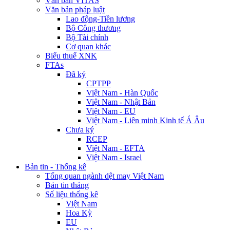
Văn bản VITAS
Văn bản pháp luật
Lao động-Tiền lương
Bộ Công thương
Bộ Tài chính
Cơ quan khác
Biểu thuế XNK
FTAs
Đã ký
CPTPP
Việt Nam - Hàn Quốc
Việt Nam - Nhật Bản
Việt Nam - EU
Việt Nam - Liên minh Kinh tế Á Âu
Chưa ký
RCEP
Việt Nam - EFTA
Việt Nam - Israel
Bản tin - Thống kê
Tổng quan ngành dệt may Việt Nam
Bản tin tháng
Số liệu thống kê
Việt Nam
Hoa Kỳ
EU