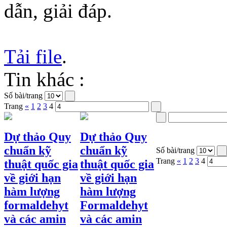
dẫn, giải đáp.
Tải file
.
Tin khác :
Số bài/trang
Trang
«
1
2
3
4
Dự thảo Quy
Dự thảo Quy
chuẩn kỹ
chuẩn kỹ
Số bài/trang
Trang
«
1
2
3
4
thuật quốc gia
thuật quốc gia
về giới hạn
về giới hạn
hàm lượng
hàm lượng
formaldehyt
Formaldehyt
và các amin
và các amin