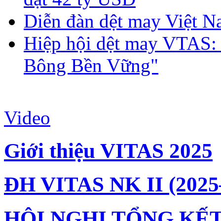
Diễn đàn dệt may Việt N
Hiệp hội dệt may VTAS:
Bông Bền Vững"
Video
Giới thiệu VITAS 2025
ĐH VITAS NK II (2025
HỘI NGHỊ TỔNG KẾT