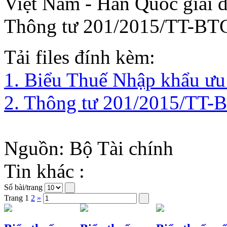
Việt Nam - Hàn Quốc giai 
Thông tư
201/2015/TT-BT
Tải files đính kèm:
1. Biểu Thuế Nhập khẩu ưu
2. Thông tư 201/2015/TT-
Nguồn: Bộ Tài chính
Tin khác :
Số bài/trang
Trang
1
2
»