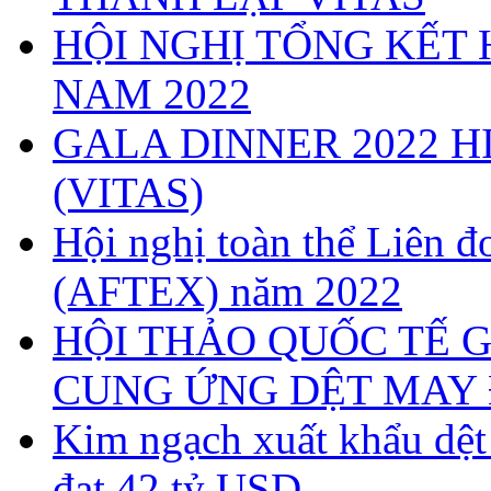
HỘI NGHỊ TỔNG KẾT 
NAM 2022
GALA DINNER 2022 H
(VITAS)
Hội nghị toàn thể Liên
(AFTEX) năm 2022
HỘI THẢO QUỐC TẾ G
CUNG ỨNG DỆT MAY 
Kim ngạch xuất khẩu dệ
đạt 42 tỷ USD