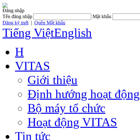
Đăng nhập
Tên đăng nhập
Mật khẩu
Đăng ký mới
|
Quên Mật khẩu
Tiếng Việt
English
H
VITAS
Giới thiệu
Định hướng hoạt động
Bộ máy tổ chức
Hoạt động VITAS
Tin tức