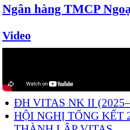
Ngân hàng TMCP Ngoạ
Video
ĐH VITAS NK II (2025–
HỘI NGHỊ TỔNG KẾT 
THÀNH LẬP VITAS