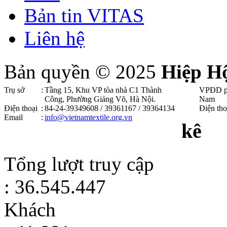
Bản tin VITAS
Liên hệ
Bản quyền © 2025
Hiệp H
Trụ sở
:
Tầng 15, Khu VP tòa nhà C1 Thành
VPĐD p
Công, Phường Giảng Võ, Hà Nội .
Nam
Điện thoại
:
84-24-39349608 / 39361167 / 39364134
Điện tho
Email
:
info@vietnamtextile.org.vn
kê
Tổng lượt truy cập
: 36.545.447
Khách