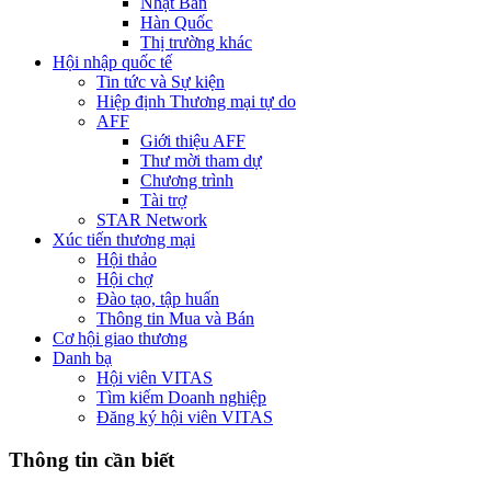
Nhật Bản
Hàn Quốc
Thị trường khác
Hội nhập quốc tế
Tin tức và Sự kiện
Hiệp định Thương mại tự do
AFF
Giới thiệu AFF
Thư mời tham dự
Chương trình
Tài trợ
STAR Network
Xúc tiến thương mại
Hội thảo
Hội chợ
Đào tạo, tập huấn
Thông tin Mua và Bán
Cơ hội giao thương
Danh bạ
Hội viên VITAS
Tìm kiếm Doanh nghiệp
Đăng ký hội viên VITAS
Thông tin cần biết