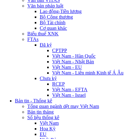
Văn bản VITAS
Văn bản pháp luật
Lao động-Tiền lương
Bộ Công thương
Bộ Tài chính
Cơ quan khác
Biểu thuế XNK
FTAs
Đã ký
CPTPP
Việt Nam - Hàn Quốc
Việt Nam - Nhật Bản
Việt Nam - EU
Việt Nam - Liên minh Kinh tế Á Âu
Chưa ký
RCEP
Việt Nam - EFTA
Việt Nam - Israel
Bản tin - Thống kê
Tổng quan ngành dệt may Việt Nam
Bản tin tháng
Số liệu thống kê
Việt Nam
Hoa Kỳ
EU