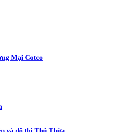
ơng Mại Cotco
h
ệp và đô thị Thủ Thừa