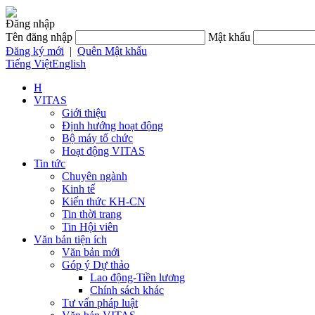
Đăng nhập
Tên đăng nhập
Mật khẩu
Đăng ký mới
|
Quên Mật khẩu
Tiếng Việt
English
H
VITAS
Giới thiệu
Định hướng hoạt động
Bộ máy tổ chức
Hoạt động VITAS
Tin tức
Chuyên ngành
Kinh tế
Kiến thức KH-CN
Tin thời trang
Tin Hội viên
Văn bản tiện ích
Văn bản mới
Góp ý Dự thảo
Lao động-Tiền lương
Chính sách khác
Tư vấn pháp luật