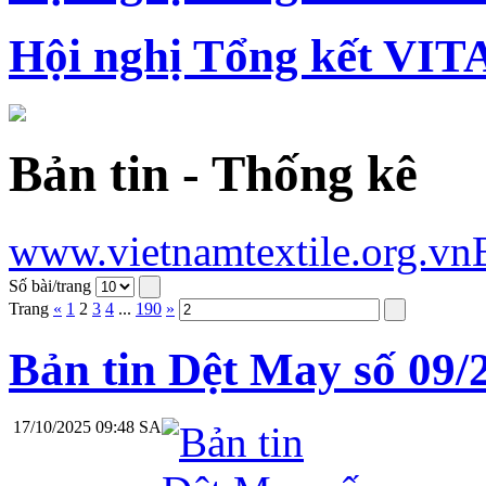
Hội nghị Tổng kết VIT
Bản tin - Thống kê
www.vietnamtextile.org.vn
Số bài/trang
Trang
«
1
2
3
4
...
190
»
Bản tin Dệt May số 09/
17/10/2025 09:48 SA