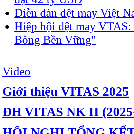
Diễn đàn dệt may Việt N
Hiệp hội dệt may VTAS:
Bông Bền Vững"
Video
Giới thiệu VITAS 2025
ĐH VITAS NK II (2025
HỘI NGHỊ TỔNG KẾT