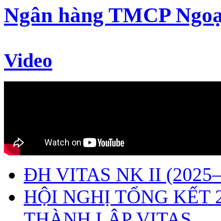
Ngân hàng TMCP Ngoạ
Video
ĐH VITAS NK II (2025–
HỘI NGHỊ TỔNG KẾT 
THÀNH LẬP VITAS