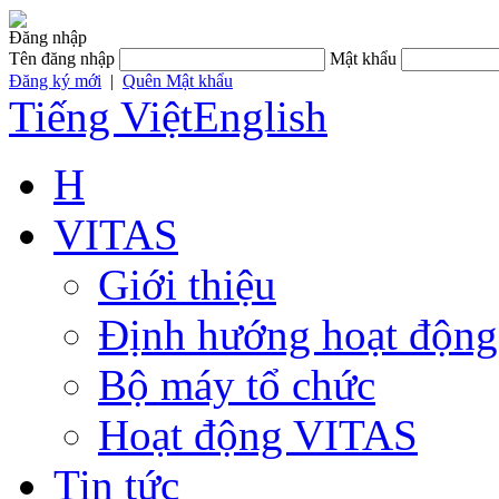
Đăng nhập
Tên đăng nhập
Mật khẩu
Đăng ký mới
|
Quên Mật khẩu
Tiếng Việt
English
H
VITAS
Giới thiệu
Định hướng hoạt động
Bộ máy tổ chức
Hoạt động VITAS
Tin tức