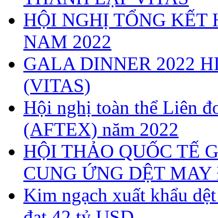
HỘI NGHỊ TỔNG KẾT 
NAM 2022
GALA DINNER 2022 H
(VITAS)
Hội nghị toàn thể Liên
(AFTEX) năm 2022
HỘI THẢO QUỐC TẾ G
CUNG ỨNG DỆT MAY 
Kim ngạch xuất khẩu dệ
đạt 42 tỷ USD