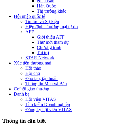
Nhật Bản
Hàn Quốc
Thị trường khác
Hội nhập quốc tế
Tin tức và Sự kiện
Hiệp định Thương mại tự do
AFF
Giới thiệu AFF
Thư mời tham dự
Chương trình
Tài trợ
STAR Network
Xúc tiến thương mại
Hội thảo
Hội chợ
Đào tạo, tập huấn
Thông tin Mua và Bán
Cơ hội giao thương
Danh bạ
Hội viên VITAS
Tìm kiếm Doanh nghiệp
Đăng ký hội viên VITAS
Thông tin cần biết