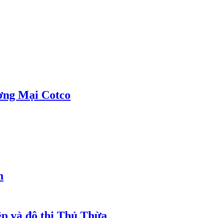
ơng Mại Cotco
h
ệp và đô thị Thủ Thừa