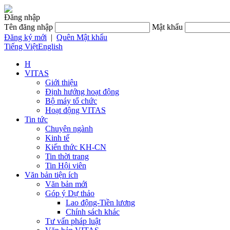
Đăng nhập
Tên đăng nhập
Mật khẩu
Đăng ký mới
|
Quên Mật khẩu
Tiếng Việt
English
H
VITAS
Giới thiệu
Định hướng hoạt động
Bộ máy tổ chức
Hoạt động VITAS
Tin tức
Chuyên ngành
Kinh tế
Kiến thức KH-CN
Tin thời trang
Tin Hội viên
Văn bản tiện ích
Văn bản mới
Góp ý Dự thảo
Lao động-Tiền lương
Chính sách khác
Tư vấn pháp luật