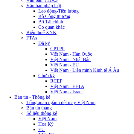
Văn bản VITAS
Văn bản pháp luật
Lao động-Tiền lương
Bộ Công thương
Bộ Tài chính
Cơ quan khác
Biểu thuế XNK
FTAs
Đã ký
CPTPP
Việt Nam - Hàn Quốc
Việt Nam - Nhật Bản
Việt Nam - EU
Việt Nam - Liên minh Kinh tế Á Âu
Chưa ký
RCEP
Việt Nam - EFTA
Việt Nam - Israel
Bản tin - Thống kê
Tổng quan ngành dệt may Việt Nam
Bản tin tháng
Số liệu thống kê
Việt Nam
Hoa Kỳ
EU