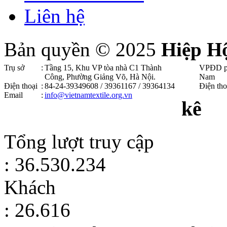
Liên hệ
Bản quyền © 2025
Hiệp H
Trụ sở
:
Tầng 15, Khu VP tòa nhà C1 Thành
VPĐD p
Công, Phường Giảng Võ, Hà Nội .
Nam
Điện thoại
:
84-24-39349608 / 39361167 / 39364134
Điện tho
Email
:
info@vietnamtextile.org.vn
kê
Tổng lượt truy cập
: 36.530.234
Khách
: 26.616