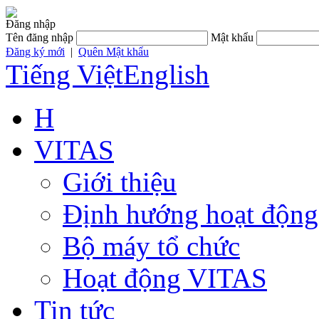
Đăng nhập
Tên đăng nhập
Mật khẩu
Đăng ký mới
|
Quên Mật khẩu
Tiếng Việt
English
H
VITAS
Giới thiệu
Định hướng hoạt động
Bộ máy tổ chức
Hoạt động VITAS
Tin tức