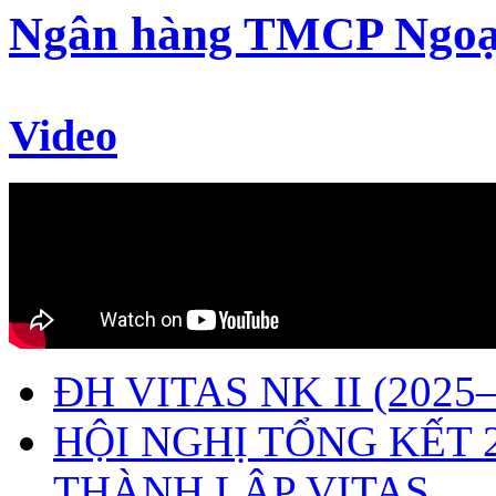
Ngân hàng TMCP Ngoạ
Video
ĐH VITAS NK II (2025–
HỘI NGHỊ TỔNG KẾT 
THÀNH LẬP VITAS