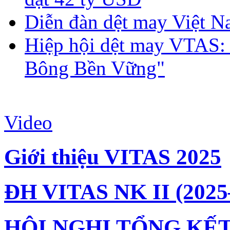
Diễn đàn dệt may Việt N
Hiệp hội dệt may VTAS:
Bông Bền Vững"
Video
Giới thiệu VITAS 2025
ĐH VITAS NK II (2025
HỘI NGHỊ TỔNG KẾT