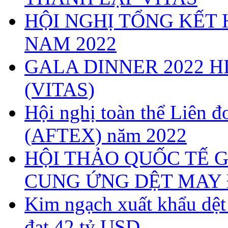
HỘI NGHỊ TỔNG KẾT 
NAM 2022
GALA DINNER 2022 H
(VITAS)
Hội nghị toàn thể Liên
(AFTEX) năm 2022
HỘI THẢO QUỐC TẾ G
CUNG ỨNG DỆT MAY 
Kim ngạch xuất khẩu dệ
đạt 42 tỷ USD