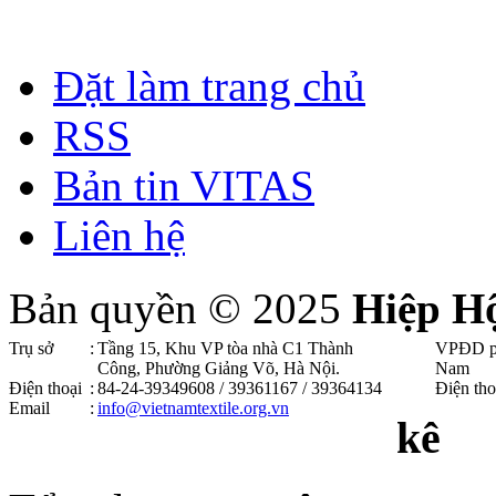
Đặt làm trang chủ
RSS
Bản tin VITAS
Liên hệ
Bản quyền © 2025
Hiệp H
Trụ sở
:
Tầng 15, Khu VP tòa nhà C1 Thành
VPĐD p
Công, Phường Giảng Võ, Hà Nội .
Nam
Điện thoại
:
84-24-39349608 / 39361167 / 39364134
Điện tho
Email
:
info@vietnamtextile.org.vn
kê