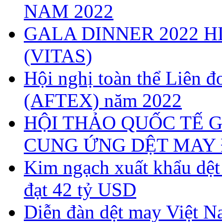
NAM 2022
GALA DINNER 2022 H
(VITAS)
Hội nghị toàn thể Liên
(AFTEX) năm 2022
HỘI THẢO QUỐC TẾ G
CUNG ỨNG DỆT MAY 
Kim ngạch xuất khẩu dệ
đạt 42 tỷ USD
Diễn đàn dệt may Việt N