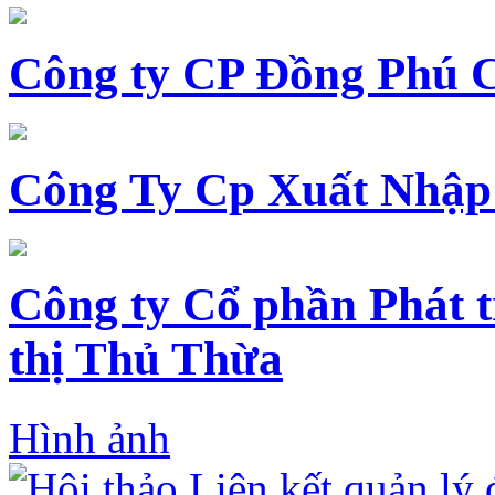
Công ty CP Đồng Phú 
Công Ty Cp Xuất Nhập
Công ty Cổ phần Phát t
thị Thủ Thừa
Hình ảnh