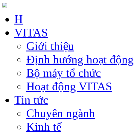
H
VITAS
Giới thiệu
Định hướng hoạt động
Bộ máy tổ chức
Hoạt động VITAS
Tin tức
Chuyên ngành
Kinh tế