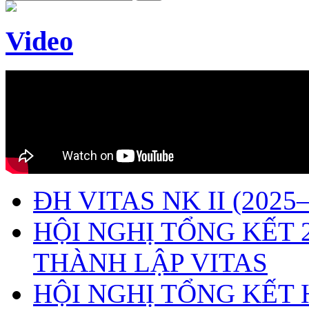
Video
ĐH VITAS NK II (2025–
HỘI NGHỊ TỔNG KẾT 
THÀNH LẬP VITAS
HỘI NGHỊ TỔNG KẾT 