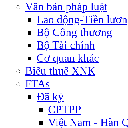
Văn bản pháp luật
Lao động-Tiền lươ
Bộ Công thương
Bộ Tài chính
Cơ quan khác
Biểu thuế XNK
FTAs
Đã ký
CPTPP
Việt Nam - Hàn 