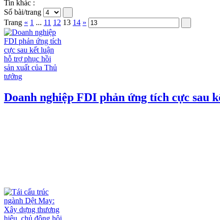
Tin khác :
Số bài/trang
Trang
«
1
...
11
12
13
14
»
Doanh nghiệp FDI phản ứng tích cực sau kế