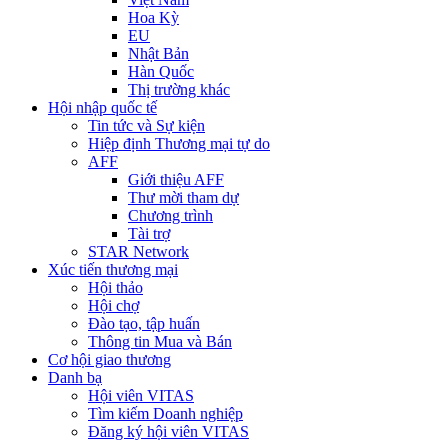
Hoa Kỳ
EU
Nhật Bản
Hàn Quốc
Thị trường khác
Hội nhập quốc tế
Tin tức và Sự kiện
Hiệp định Thương mại tự do
AFF
Giới thiệu AFF
Thư mời tham dự
Chương trình
Tài trợ
STAR Network
Xúc tiến thương mại
Hội thảo
Hội chợ
Đào tạo, tập huấn
Thông tin Mua và Bán
Cơ hội giao thương
Danh bạ
Hội viên VITAS
Tìm kiếm Doanh nghiệp
Đăng ký hội viên VITAS