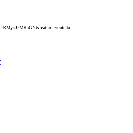
h?v=RMys07MRaGY&feature=youtu.be
P