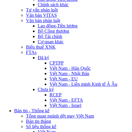
Chính sách khác
Tư vấn pháp luật
Văn bản VITAS
Văn bản pháp luật
Lao động-Tiền lương
Bộ Công thương
Bộ Tài chính
Cơ quan khác
Biểu thuế XNK
FTAs
Đã ký
CPTPP
Việt Nam - Hàn Quốc
Việt Nam - Nhật Bản
Việt Nam - EU
Việt Nam - Liên minh Kinh tế Á Âu
Chưa ký
RCEP
Việt Nam - EFTA
Việt Nam - Israel
Bản tin - Thống kê
Tổng quan ngành dệt may Việt Nam
Bản tin tháng
Số liệu thống kê
Việt Nam