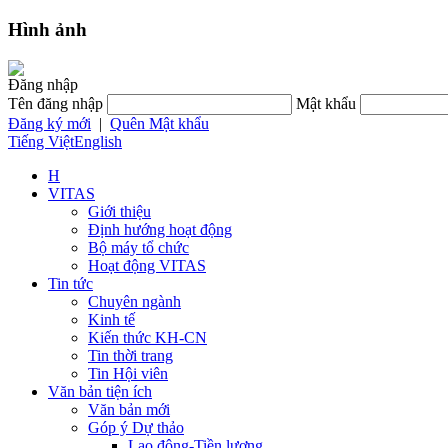
Hình ảnh
Đăng nhập
Tên đăng nhập
Mật khẩu
Đăng ký mới
|
Quên Mật khẩu
Tiếng Việt
English
H
VITAS
Giới thiệu
Định hướng hoạt động
Bộ máy tổ chức
Hoạt động VITAS
Tin tức
Chuyên ngành
Kinh tế
Kiến thức KH-CN
Tin thời trang
Tin Hội viên
Văn bản tiện ích
Văn bản mới
Góp ý Dự thảo
Lao động-Tiền lương