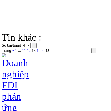
Tin khác :
Số bài/trang
Trang
«
1
...
11
12
13
14
»