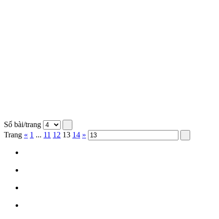
Số bài/trang
Trang
«
1
...
11
12
13
14
»