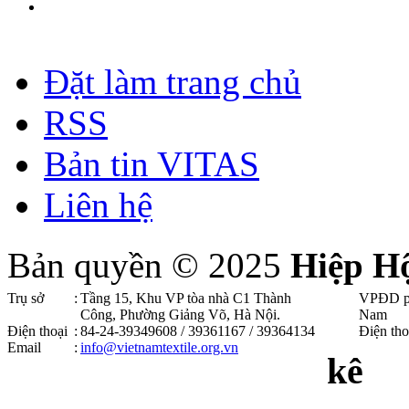
Đặt làm trang chủ
RSS
Bản tin VITAS
Liên hệ
Bản quyền © 2025
Hiệp H
Trụ sở
:
Tầng 15, Khu VP tòa nhà C1 Thành
VPĐD p
Công, Phường Giảng Võ, Hà Nội .
Nam
Điện thoại
:
84-24-39349608 / 39361167 / 39364134
Điện tho
Email
:
info@vietnamtextile.org.vn
kê