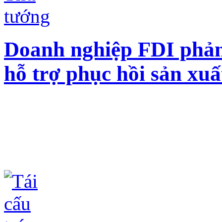
Doanh nghiệp FDI phản 
hỗ trợ phục hồi sản xu