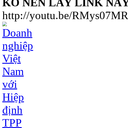
KO NÊN LẤY LINK NÀ
http://youtu.be/RMys07M