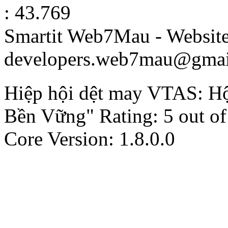
: 43.769
Smartit Web7Mau - Websit
developers.web7mau@gmai
Hiệp hội dệt may VTAS: H
Bền Vững"
Rating:
5
out o
Core Version: 1.8.0.0