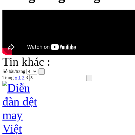
Tin khác :
Số bài/trang
Trang
«
1
2
3