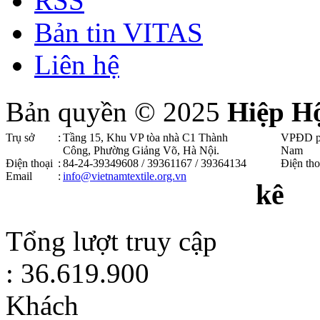
RSS
Bản tin VITAS
Liên hệ
Bản quyền © 2025
Hiệp H
Trụ sở
:
Tầng 15, Khu VP tòa nhà C1 Thành
VPĐD p
Công, Phường Giảng Võ, Hà Nội .
Nam
Điện thoại
:
84-24-39349608 / 39361167 / 39364134
Điện tho
Email
:
info@vietnamtextile.org.vn
kê
Tổng lượt truy cập
: 36.619.900
Khách