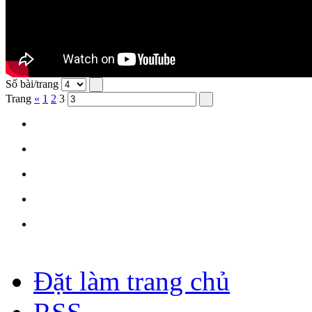
Số bài/trang
Trang
«
1
2
3
Đặt làm trang chủ