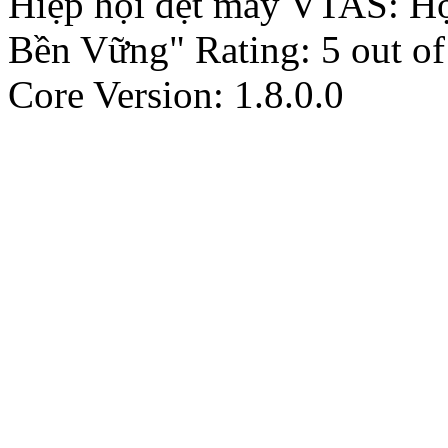
Hiệp hội dệt may VTAS: H
Bền Vững"
Rating:
5
out o
Core Version: 1.8.0.0