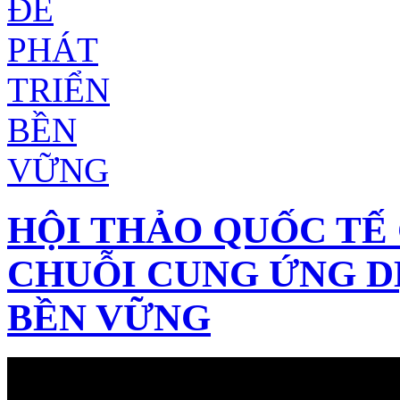
HỘI THẢO QUỐC TẾ 
CHUỖI CUNG ỨNG D
BỀN VỮNG