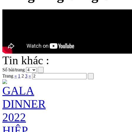
Tin khác :
Số bài/trang
Trang
«
1
2
3
»