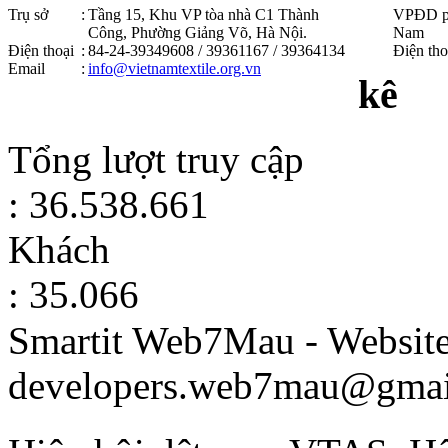
Trụ sở
:
Tầng 15, Khu VP tòa nhà C1 Thành
VPĐD p
Công, Phường Giảng Võ, Hà Nội .
Nam
Điện thoại
:
84-24-39349608 / 39361167 / 39364134
Điện tho
Email
:
info@vietnamtextile.org.vn
kê
Tổng lượt truy cập
: 36.538.661
Khách
: 35.066
Smartit Web7Mau - Websit
developers.web7mau@gmai