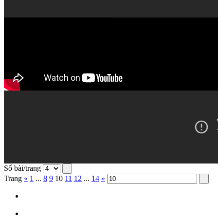
Số bài/trang
Trang
«
1
...
8
9
10
11
12
...
14
»