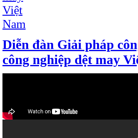
Diễn đàn Giải pháp côn
công nghiệp dệt may V