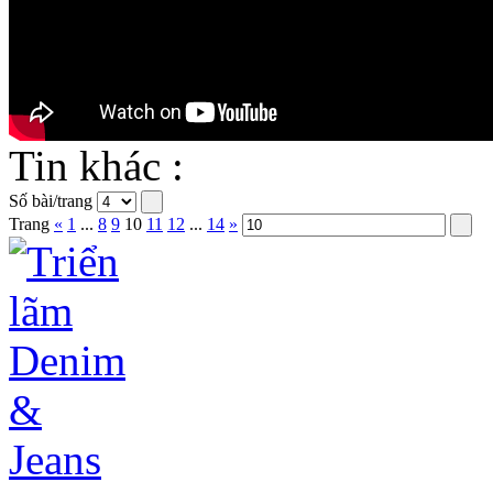
Tin khác :
Số bài/trang
Trang
«
1
...
8
9
10
11
12
...
14
»