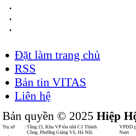
Đặt làm trang chủ
RSS
Bản tin VITAS
Liên hệ
Bản quyền © 2025
Hiệp H
Trụ sở
:
Tầng 15, Khu VP tòa nhà C1 Thành
VPĐD p
Công, Phường Giảng Võ, Hà Nội .
Nam