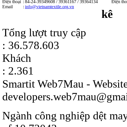
Điện thoại
:
84-24-39349608 / 39361167 / 39364134
Điện tho
Email
:
info@vietnamtextile.org.vn
kê
Tổng lượt truy cập
: 36.578.603
Khách
: 2.361
Smartit Web7Mau - Websit
developers.web7mau@gmai
Ngành công nghiệp dệt may