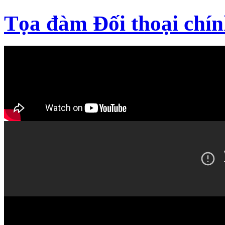
Tọa đàm Đối thoại chín